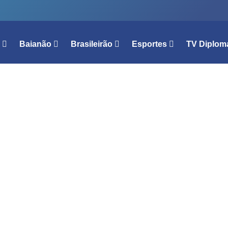
l
Baianão
Brasileirão
Esportes
TV Diplom