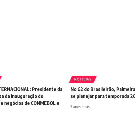
NOTÍCIAS
TERNACIONAL: Presidente da
No G2 do Brasileirão, Palmeir
pa da inauguração do
se planejar para temporada 2
 de negócios de CONMEBOL e
7 anos atrás