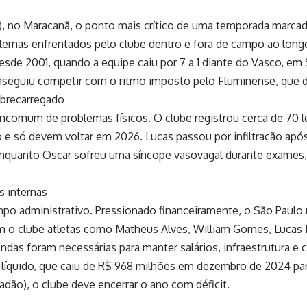
7), no Maracanã, o ponto mais crítico de uma temporada marcada 
emas enfrentados pelo clube dentro e fora de campo ao long
 desde 2001, quando a equipe caiu por 7 a 1 diante do Vasco, e
nseguiu competir com o ritmo imposto pelo Fluminense, que 
brecarregado
omum de problemas físicos. O clube registrou cerca de 70 lesõ
e só devem voltar em 2026. Lucas passou por infiltração após
uanto Oscar sofreu uma síncope vasovagal durante exames, q
as internas
po administrativo. Pressionado financeiramente, o São Paulo 
ram o clube atletas como Matheus Alves, William Gomes, Lucas 
ndas foram necessárias para manter salários, infraestrutura e 
íquido, que caiu de R$ 968 milhões em dezembro de 2024 pa
dão), o clube deve encerrar o ano com déficit.