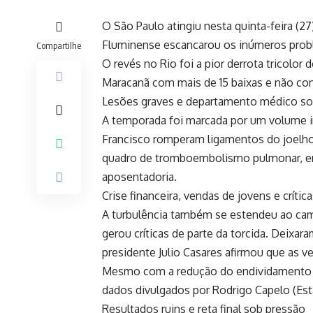
O São Paulo atingiu nesta quinta-feira (2
Fluminense escancarou os inúmeros probl
Compartilhe
O revés no Rio foi a pior derrota tricolor
Maracanã com mais de 15 baixas e não co
Lesões graves e departamento médico so
A temporada foi marcada por um volume inc
Francisco romperam ligamentos do joelho 
quadro de tromboembolismo pulmonar, enq
aposentadoria.
Crise financeira, vendas de jovens e crític
A turbulência também se estendeu ao cam
gerou críticas de parte da torcida. Deixa
presidente Julio Casares afirmou que as ve
Mesmo com a redução do endividamento l
dados divulgados por Rodrigo Capelo (Esta
Resultados ruins e reta final sob pressão