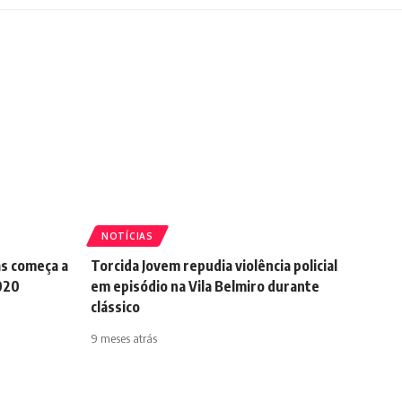
NOTÍCIAS
as começa a
Torcida Jovem repudia violência policial
020
em episódio na Vila Belmiro durante
clássico
9 meses atrás