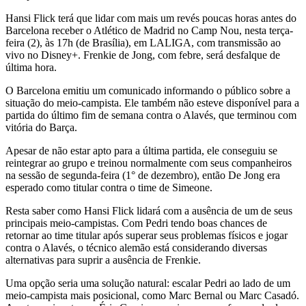
Hansi Flick terá que lidar com mais um revés poucas horas antes do
Barcelona receber o Atlético de Madrid no Camp Nou, nesta terça-
feira (2), às 17h (de Brasília), em LALIGA, com transmissão ao
vivo no Disney+. Frenkie de Jong, com febre, será desfalque de
última hora.
O Barcelona emitiu um comunicado informando o público sobre a
situação do meio-campista. Ele também não esteve disponível para a
partida do último fim de semana contra o Alavés, que terminou com
vitória do Barça.
Apesar de não estar apto para a última partida, ele conseguiu se
reintegrar ao grupo e treinou normalmente com seus companheiros
na sessão de segunda-feira (1° de dezembro), então De Jong era
esperado como titular contra o time de Simeone.
Resta saber como Hansi Flick lidará com a ausência de um de seus
principais meio-campistas. Com Pedri tendo boas chances de
retornar ao time titular após superar seus problemas físicos e jogar
contra o Alavés, o técnico alemão está considerando diversas
alternativas para suprir a ausência de Frenkie.
Uma opção seria uma solução natural: escalar Pedri ao lado de um
meio-campista mais posicional, como Marc Bernal ou Marc Casadó.