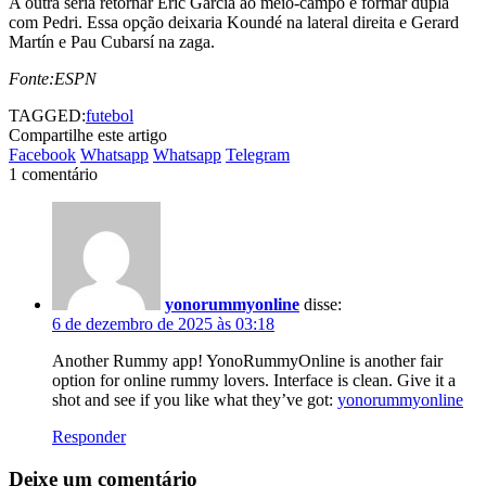
A outra seria retornar Éric Garcia ao meio-campo e formar dupla
com Pedri. Essa opção deixaria Koundé na lateral direita e Gerard
Martín e Pau Cubarsí na zaga.
Fonte:ESPN
TAGGED:
futebol
Compartilhe este artigo
Facebook
Whatsapp
Whatsapp
Telegram
1 comentário
yonorummyonline
disse:
6 de dezembro de 2025 às 03:18
Another Rummy app! YonoRummyOnline is another fair
option for online rummy lovers. Interface is clean. Give it a
shot and see if you like what they’ve got:
yonorummyonline
Responder
Deixe um comentário