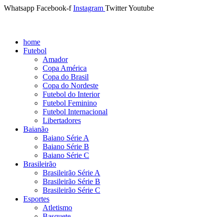
Whatsapp
Facebook-f
Instagram
Twitter
Youtube
home
Futebol
Amador
Copa América
Copa do Brasil
Copa do Nordeste
Futebol do Interior
Futebol Feminino
Futebol Internacional
Libertadores
Baianão
Baiano Série A
Baiano Série B
Baiano Série C
Brasileirão
Brasileirão Série A
Brasileirão Série B
Brasileirão Série C
Esportes
Atletismo
Basquete