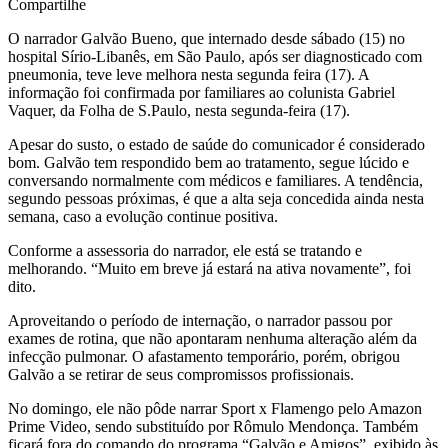
Compartilhe
O narrador Galvão Bueno, que internado desde sábado (15) no
hospital Sírio-Libanês, em São Paulo, após ser diagnosticado com
pneumonia, teve leve melhora nesta segunda feira (17). A
informação foi confirmada por familiares ao colunista Gabriel
Vaquer, da Folha de S.Paulo, nesta segunda-feira (17).
Apesar do susto, o estado de saúde do comunicador é considerado
bom. Galvão tem respondido bem ao tratamento, segue lúcido e
conversando normalmente com médicos e familiares. A tendência,
segundo pessoas próximas, é que a alta seja concedida ainda nesta
semana, caso a evolução continue positiva.
Conforme a assessoria do narrador, ele está se tratando e
melhorando. “Muito em breve já estará na ativa novamente”, foi
dito.
Aproveitando o período de internação, o narrador passou por
exames de rotina, que não apontaram nenhuma alteração além da
infecção pulmonar. O afastamento temporário, porém, obrigou
Galvão a se retirar de seus compromissos profissionais.
No domingo, ele não pôde narrar Sport x Flamengo pelo Amazon
Prime Video, sendo substituído por Rômulo Mendonça. Também
ficará fora do comando do programa “Galvão e Amigos”, exibido às