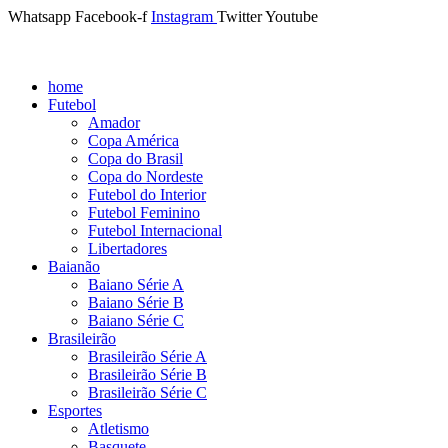
Whatsapp
Facebook-f
Instagram
Twitter
Youtube
home
Futebol
Amador
Copa América
Copa do Brasil
Copa do Nordeste
Futebol do Interior
Futebol Feminino
Futebol Internacional
Libertadores
Baianão
Baiano Série A
Baiano Série B
Baiano Série C
Brasileirão
Brasileirão Série A
Brasileirão Série B
Brasileirão Série C
Esportes
Atletismo
Basquete