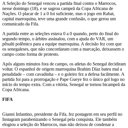
A Seleção do Senegal venceu a partida final contra o Marrocos,
nesse domingo (18), e se sagrou campeã da Copa Africana de
Nações. O placar de 1 a 0 foi suficiente, mas o jogo em Rabat,
capital marroquina, teve uma grande confusão, o que gerou um
comunicado da Fifa.
A partida entre as seleções estava 0 a 0 quando, perto do final do
segundo tempo, o árbitro assinalou, com a ajuda do VAR, um
pênalti polêmico para a equipe marroquina. A decisão fez com que
os senegaleses, que não concordaram com a marcação, deixassem o
campo como forma de protesto.
Após alguns minutos fora de campo, os atletas do Senegal decidiram
voltar. O espanhol de origem marroquina Brahim Díaz bateu mal a
penalidade – com cavadinha – e o goleiro fez a defesa facilmente. A
partida foi para a prorrogação e Pape Gueye fez o único gol logo no
início do tempo extra. Com a vitória, Senegal se tornou bicampeã da
Copa Africana.
FIFA
Gianni Infantino, presidente da Fifa, fez postagem em seu perfil no
Instagram parabenizando o Senegal pela conquista. Ele também
elogiou a seleção do Marrocos, mas não deixou de condenar a