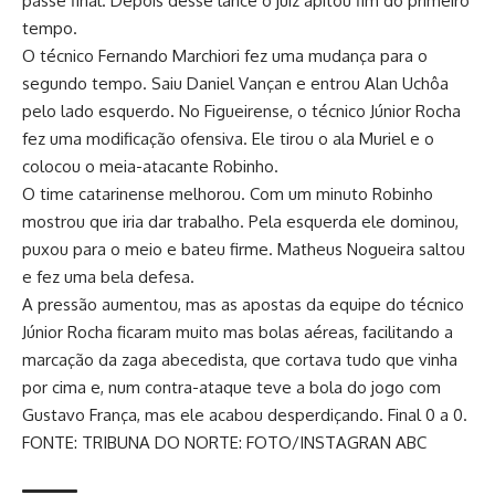
passe final. Depois desse lance o juiz apitou fim do primeiro
tempo.
O técnico Fernando Marchiori fez uma mudança para o
segundo tempo. Saiu Daniel Vançan e entrou Alan Uchôa
pelo lado esquerdo. No Figueirense, o técnico Júnior Rocha
fez uma modificação ofensiva. Ele tirou o ala Muriel e o
colocou o meia-atacante Robinho.
O time catarinense melhorou. Com um minuto Robinho
mostrou que iria dar trabalho. Pela esquerda ele dominou,
puxou para o meio e bateu firme. Matheus Nogueira saltou
e fez uma bela defesa.
A pressão aumentou, mas as apostas da equipe do técnico
Júnior Rocha ficaram muito mas bolas aéreas, facilitando a
marcação da zaga abecedista, que cortava tudo que vinha
por cima e, num contra-ataque teve a bola do jogo com
Gustavo França, mas ele acabou desperdiçando. Final 0 a 0.
FONTE: TRIBUNA DO NORTE: FOTO/INSTAGRAN ABC