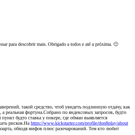
ssar para descobrir mais. Obrigado a todos e até a próxima. 🙂
аверений, такой средство, чтоб увидеть подлинную отдачу, как
 а реальная фортуна.Собрано по яндексовых запросов, будто
 пункт будто ставка у покере, где обман выявляется
жать рисков.На
https://www.kickstarter.com/profile/don8play/about
азарта, обходя мифов плюс разочарований. Тем кто любит