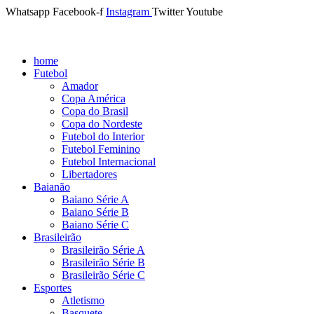
Whatsapp
Facebook-f
Instagram
Twitter
Youtube
home
Futebol
Amador
Copa América
Copa do Brasil
Copa do Nordeste
Futebol do Interior
Futebol Feminino
Futebol Internacional
Libertadores
Baianão
Baiano Série A
Baiano Série B
Baiano Série C
Brasileirão
Brasileirão Série A
Brasileirão Série B
Brasileirão Série C
Esportes
Atletismo
Basquete