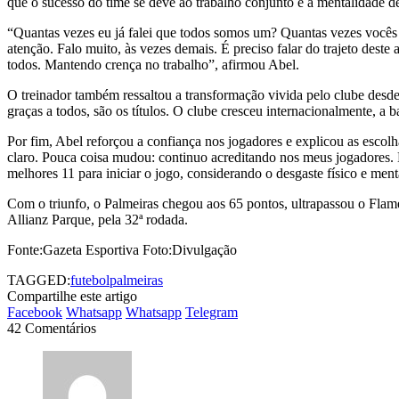
que o sucesso do time se deve ao trabalho conjunto e à mentalidade d
“Quantas vezes eu já falei que todos somos um? Quantas vezes vocês 
atenção. Falo muito, às vezes demais. É preciso falar do trajeto des
todos. Mantendo crença no trabalho”, afirmou Abel.
O treinador também ressaltou a transformação vivida pelo clube desd
graças a todos, são os títulos. O clube cresceu internacionalmente, a
Por fim, Abel reforçou a confiança nos jogadores e explicou as escolh
claro. Pouca coisa mudou: continuo acreditando nos meus jogadores. M
melhores 11 para iniciar o jogo, considerando o desgaste físico e men
Com o triunfo, o Palmeiras chegou aos 65 pontos, ultrapassou o Flame
Allianz Parque, pela 32ª rodada.
Fonte:Gazeta Esportiva Foto:Divulgação
TAGGED:
futebol
palmeiras
Compartilhe este artigo
Facebook
Whatsapp
Whatsapp
Telegram
42 Comentários