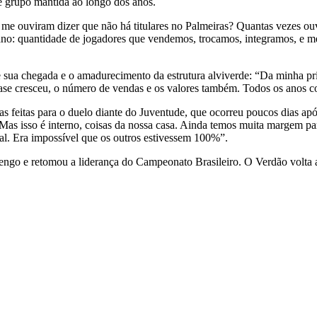
e grupo mantida ao longo dos anos.
me ouviram dizer que não há titulares no Palmeiras? Quantas vezes ouv
te ano: quantidade de jogadores que vendemos, trocamos, integramos, e
e sua chegada e o amadurecimento da estrutura alviverde: “Da minha pri
 base cresceu, o número de vendas e os valores também. Todos os anos c
as feitas para o duelo diante do Juventude, que ocorreu poucos dias apó
as isso é interno, coisas da nossa casa. Ainda temos muita margem par
tal. Era impossível que os outros estivessem 100%”.
ngo e retomou a liderança do Campeonato Brasileiro. O Verdão volta a 