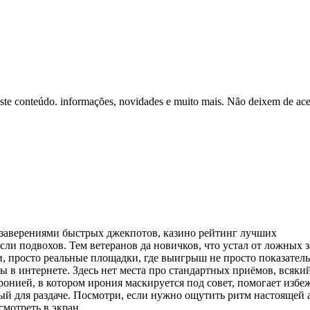
este conteúdo. informações, novidades e muito mais. Não deixem de ace
ь заверениями быстрых джекпотов, казино рейтинг лучших
ли подвохов. Тем ветеранов да новичков, что устал от ложных з
, просто реальные площадки, где выигрыш не просто показатель,
 в интернете. Здесь нет места про стандартных приёмов, всякий
ронией, в котором ирония маскируется под совет, помогает избе
ый для раздаче. Посмотри, если нужно ощутить ритм настоящей 
смотреть в экран.