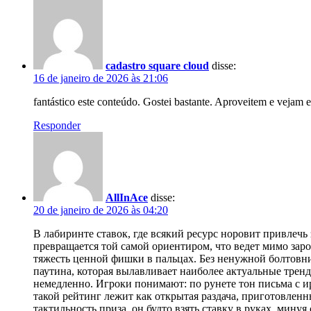
cadastro square cloud
disse:
16 de janeiro de 2026 às 21:06
fantástico este conteúdo. Gostei bastante. Aproveitem e vejam 
Responder
AllInAce
disse:
20 de janeiro de 2026 às 04:20
В лабиринте ставок, где всякий ресурс норовит привлеч
превращается той самой ориентиром, что ведет мимо зарос
тяжесть ценной фишки в пальцах. Без ненужной болтовни
паутина, которая вылавливает наиболее актуальные тренды
немедленно. Игроки понимают: по рунете тон письма с и
такой рейтинг лежит как открытая раздача, приготовленн
тактильность приза, он будто взять ставку в руках, минуя 