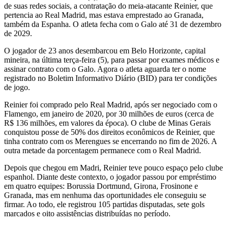
de suas redes sociais, a contratação do meia-atacante Reinier, que
pertencia ao Real Madrid, mas estava emprestado ao Granada,
também da Espanha. O atleta fecha com o Galo até 31 de dezembro
de 2029.
O jogador de 23 anos desembarcou em Belo Horizonte, capital
mineira, na última terça-feira (5), para passar por exames médicos e
assinar contrato com o Galo. Agora o atleta aguarda ter o nome
registrado no Boletim Informativo Diário (BID) para ter condições
de jogo.
Reinier foi comprado pelo Real Madrid, após ser negociado com o
Flamengo, em janeiro de 2020, por 30 milhões de euros (cerca de
R$ 136 milhões, em valores da época). O clube de Minas Gerais
conquistou posse de 50% dos direitos econômicos de Reinier, que
tinha contrato com os Merengues se encerrando no fim de 2026. A
outra metade da porcentagem permanece com o Real Madrid.
Depois que chegou em Madri, Reinier teve pouco espaço pelo clube
espanhol. Diante deste contexto, o jogador passou por empréstimo
em quatro equipes: Borussia Dortmund, Girona, Frosinone e
Granada, mas em nenhuma das oportunidades ele conseguiu se
firmar. Ao todo, ele registrou 105 partidas disputadas, sete gols
marcados e oito assistências distribuídas no período.