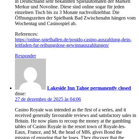
in Deutschland sehr bekannten Spielautomaten der Marken
Merkur und Novoline. Diese sind online sogar für jeden
einzelnen Tisch bis zu 3 Monate nachvollziehbar. Die
Öffnungszeiten der Spielbank Bad Zwischenahn hängen vom
Wochentag und Casinospiel ab.
References:
https://online-spielhallen.de/posido-casino-auszahlung-dein-
leitfaden-fur-reibungslose-gewinnauszahlungen/
Responder
Lakeside Inn Tahoe permanently closed
disse:
27 de dezembro de 2025 às 04:06
Casino Royale was intended as the first of a series, and it
received generally favourable reviews and satisfactory sales in
Britain. He now plans to recoup the money at the gambling
tables of Casino Royale in the resort town of Royale-les-
Eaux, France, and M, the head of MI6, gives Bond the
mission of ensuring that he loses. They discover that the