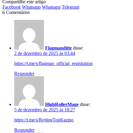
Compartilhe este artigo
Facebook
Whatsapp
Whatsapp
Telegram
6 Comentários
Flagmanditte
disse:
2 de dezembro de 2025 às 03:44
https://t.me/s/flagman_official_registration
Responder
HighRollerMage
disse:
5 de dezembro de 2025 às 18:27
https://t.me/s/RejtingTopKazino
Responder