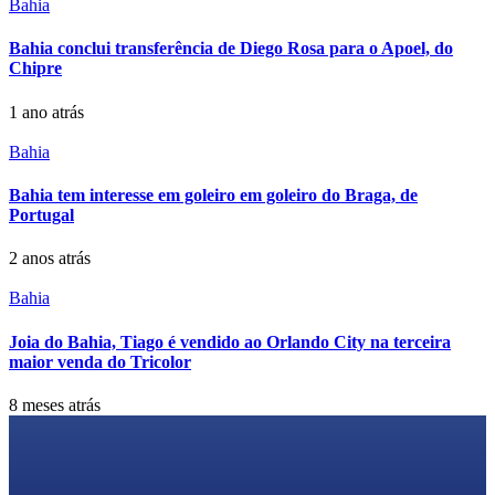
Bahia
Bahia conclui transferência de Diego Rosa para o Apoel, do
Chipre
1 ano atrás
Bahia
Bahia tem interesse em goleiro em goleiro do Braga, de
Portugal
2 anos atrás
Bahia
Joia do Bahia, Tiago é vendido ao Orlando City na terceira
maior venda do Tricolor
8 meses atrás