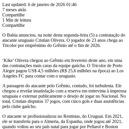
Last updated: 6 de janeiro de 2026 01:46
7 meses atrás
Compartilhe
1 Min de leitura
Compartilhe
O Bahia anunciou, na noite desta segunda-feira (5) a contratação do
atacante uruguaio Cristian Olivera. O jogador de 23 anos chega ao
Tricolor por empréstimo do Grêmio até o fim de 2026.
‘Kike’ Olivera chegou ao Grêmio em fevereiro deste ano, em uma
das contratações mais caras da equipe gaúcha. O Tricolor de Porto
Alegre pagou US$ 4,5 milhões (R$ 25,6 milhões na época) ao Los
Angeles FC para contar com o uruguaio.
A passagem do atacante pelo Grêmio, contudo, foi turbulenta. Ele
chegou a revelar insatisfação com a reserva em entrevista à imprensa
uruguaia e externar publicamente o desejo de jogar no Nacional. No
total, Cristian disputou 37 jogos, com cinco gols e duas assistências
pelo clube gaúcho.
O atacante se profissionalizou no Rentistas, do Uruguai. Em 2021,
ele se transferiu para o Almeria, da Espanha, onde jogou até 2021,
quando voltou ao seu país natal para jogar por Peñarol e Boston