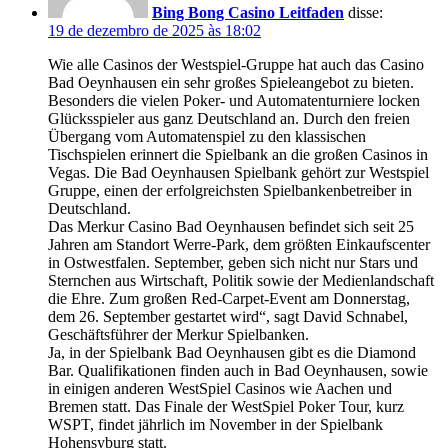
Bing Bong Casino Leitfaden
disse:
19 de dezembro de 2025 às 18:02
Wie alle Casinos der Westspiel-Gruppe hat auch das Casino
Bad Oeynhausen ein sehr großes Spieleangebot zu bieten.
Besonders die vielen Poker- und Automatenturniere locken
Glücksspieler aus ganz Deutschland an. Durch den freien
Übergang vom Automatenspiel zu den klassischen
Tischspielen erinnert die Spielbank an die großen Casinos in
Vegas. Die Bad Oeynhausen Spielbank gehört zur Westspiel
Gruppe, einen der erfolgreichsten Spielbankenbetreiber in
Deutschland.
Das Merkur Casino Bad Oeynhausen befindet sich seit 25
Jahren am Standort Werre-Park, dem größten Einkaufscenter
in Ostwestfalen. September, geben sich nicht nur Stars und
Sternchen aus Wirtschaft, Politik sowie der Medienlandschaft
die Ehre. Zum großen Red-Carpet-Event am Donnerstag,
dem 26. September gestartet wird“, sagt David Schnabel,
Geschäftsführer der Merkur Spielbanken.
Ja, in der Spielbank Bad Oeynhausen gibt es die Diamond
Bar. Qualifikationen finden auch in Bad Oeynhausen, sowie
in einigen anderen WestSpiel Casinos wie Aachen und
Bremen statt. Das Finale der WestSpiel Poker Tour, kurz
WSPT, findet jährlich im November in der Spielbank
Hohensyburg statt.