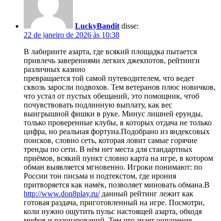
LuckyBandit
disse:
22 de janeiro de 2026 às 10:38
В лабиринте азарта, где всякий площадка пытается
привлечь заверениями легких джекпотов, рейтинги
различных казино
превращается той самой путеводителем, что ведет
сквозь заросли подвохов. Тем ветеранов плюс новичков,
что устал от пустых обещаний, это помощник, чтоб
почувствовать подлинную выплату, как вес
выигрышной фишки в руке. Минус лишней ерунды,
только проверенные клубы, в которых отдача не только
цифра, но реальная фортуна.Подобрано из яндексовых
поисков, словно сеть, которая ловит самые горячие
тренды по сети. В нём нет места для стандартных
приёмов, всякий пункт словно карта на игре, в котором
обман выявляется мгновенно. Игроки понимают: по
России тон письма и подтекстом, где ирония
притворяется как намёк, позволяет миновать обмана.В
http://www.don8play.ru/
данный рейтинг лежит как
готовая раздача, приготовленный на игре. Посмотри,
коли нужно ощутить пульс настоящей азарта, обходя
мифов и разочарований. Тем что знает ощущение