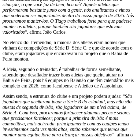
situação; o que você faz de bem, fica né? Aquele atletas que
performaram bastante junto com a gente, nós analisamos e vimos
que poderiam ser importantes dentro do nosso projeto de 2026. Nós
procuramos manter-los. O Tiago trabalhou forte para que pudesse
manter os atletas, porque também são jogadores que estavam
valorizados
“, afirma João Carlos.
No elenco do Tremendão, a maioria dos atletas eram nomes que
vinham de competições de Série D, Série C, e que de acordo com o
clube, eram jogadores que encaixavam no projeto que o Bahia de
Feira montou.
A ideia, segundo o treinador, é trabalhar de forma semelhante,
sabendo que desafiador trazer bons atletas que queira aturar no
Bahia de Feira, pois há equipes no Baianão que têm calendário mais
completo em 2026, como Jacuipense e Atlético de Alagoinhas.
Assim sendo, a estrutura do clube e um projeto podem ajudar: “
São
jogadores que aceitaram jogar a Série B do estadual, mas não são
atletas de segunda divisão, são jogadores de um nível acima, de
Série A. Com isso, procuramos fortalecer algumas peças e setores
que precisamos fortalecer, porque a primeira divisão é mais
competitiva, mais acirrada, principalmente com as equipes tendo
investimentos cada vez mais altos, então sabemos que temos que
montar uma equipe forte para alcançar nossos objetivos”
, afirma o