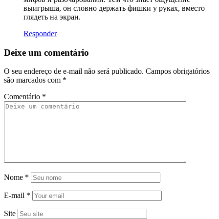
выигрыша, он словно держать фишки у руках, вместо
глядеть на экран.
Responder
Deixe um comentário
O seu endereço de e-mail não será publicado.
Campos obrigatórios
são marcados com
*
Comentário
*
Nome
*
E-mail
*
Site