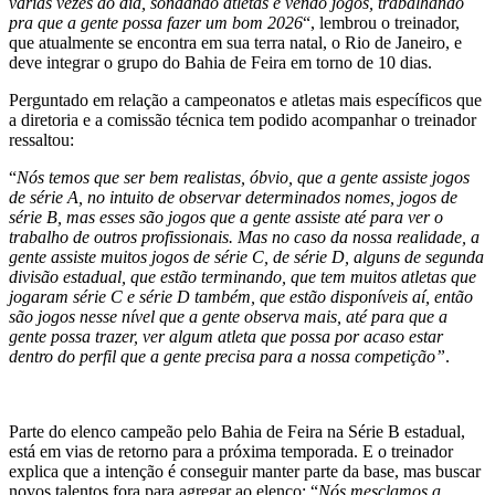
várias vezes ao dia, sondando atletas e vendo jogos, trabalhando
pra que a gente possa fazer um bom 2026
“, lembrou o treinador,
que atualmente se encontra em sua terra natal, o Rio de Janeiro, e
deve integrar o grupo do Bahia de Feira em torno de 10 dias.
Perguntado em relação a campeonatos e atletas mais específicos que
a diretoria e a comissão técnica tem podido acompanhar o treinador
ressaltou:
“
Nós temos que ser bem realistas, óbvio, que a gente assiste jogos
de série A, no intuito de observar determinados nomes, jogos de
série B, mas esses são jogos que a gente assiste até para ver o
trabalho de outros profissionais. Mas no caso da nossa realidade, a
gente assiste muitos jogos de série C, de série D, alguns de segunda
divisão estadual, que estão terminando, que tem muitos atletas que
jogaram série C e série D também, que estão disponíveis aí, então
são jogos nesse nível que a gente observa mais, até para que a
gente possa trazer, ver algum atleta que possa por acaso estar
dentro do perfil que a gente precisa para a nossa competição”
.
Parte do elenco campeão pelo Bahia de Feira na Série B estadual,
está em vias de retorno para a próxima temporada. E o treinador
explica que a intenção é conseguir manter parte da base, mas buscar
novos talentos fora para agregar ao elenco: “
Nós mesclamos a