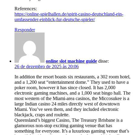
References:
https://online-spielhallen.de/spirit-casino-deutschland-ein-
umfassender-einblick-fur-deutsche-spieler/
Responder
online slot machine guide
disse:
26 de dezembro de 2025 às 20:06
In addition the resort boasts six restaurants, a 302 room hotel,
and a 1,200 seat “entertainment dome.” They used to have a
poker room, however it has since closed. It has 2,000
electronic gaming machines, and a 1,000 seat bingo hall. The
most western of the Miami-area casinos, the Miccosukee is a
large Indian casino 24 miles directly west of downtown
Miami. You’ve seen them, and they included electronic
blackjack, craps and roulette.
Queensland’s biggest Casino, The Treasury Brisbane is a
glamorous non-stop exciting gaming venue that has
something for everyone. It’s a luxurious gaming venue that’s