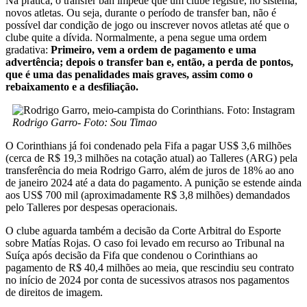
Na prática, o transfer ban impede que um clube registre, no sistema,
novos atletas. Ou seja, durante o período de transfer ban, não é
possível dar condição de jogo ou inscrever novos atletas até que o
clube quite a dívida. Normalmente, a pena segue uma ordem
gradativa:
Primeiro, vem a ordem de pagamento e uma
advertência; depois o transfer ban e, então, a perda de pontos,
que é uma das penalidades mais graves, assim como o
rebaixamento e a desfiliação.
Rodrigo Garro- Foto: Sou Timao
O Corinthians já foi condenado pela Fifa a pagar US$ 3,6 milhões
(cerca de R$ 19,3 milhões na cotação atual) ao Talleres (ARG) pela
transferência do meia Rodrigo Garro, além de juros de 18% ao ano
de janeiro 2024 até a data do pagamento. A punição se estende ainda
aos US$ 700 mil (aproximadamente R$ 3,8 milhões) demandados
pelo Talleres por despesas operacionais.
O clube aguarda também a decisão da Corte Arbitral do Esporte
sobre Matías Rojas. O caso foi levado em recurso ao Tribunal na
Suíça após decisão da Fifa que condenou o Corinthians ao
pagamento de R$ 40,4 milhões ao meia, que rescindiu seu contrato
no início de 2024 por conta de sucessivos atrasos nos pagamentos
de direitos de imagem.