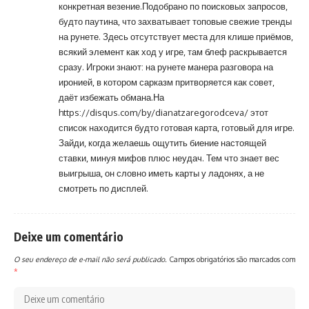
конкретная везение.Подобрано по поисковых запросов,
будто паутина, что захватывает топовые свежие тренды
на рунете. Здесь отсутствует места для клише приёмов,
всякий элемент как ход у игре, там блеф раскрывается
сразу. Игроки знают: на рунете манера разговора на
иронией, в котором сарказм притворяется как совет,
даёт избежать обмана.На
https://disqus.com/by/dianatzaregorodceva/
этот
список находится будто готовая карта, готовый для игре.
Зайди, когда желаешь ощутить биение настоящей
ставки, минуя мифов плюс неудач. Тем что знает вес
выигрыша, он словно иметь карты у ладонях, а не
смотреть по дисплей.
Deixe um comentário
O seu endereço de e-mail não será publicado.
Campos obrigatórios são marcados com
*