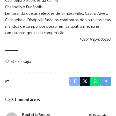
Cachoeira x Euclides da Cunha
Crisópolis x Eunápolis
Lembrando que as seleções de Simões Filho, Castro Alves,
Cachoeira e Crisópolis farão os confrontos de volta nos seus
mandos de campo, por possuírem as quatro melhores
campainhas gerais da competição.
Foto: Reprodução
TAGGED:
capa
3 Comentários
RouletteRogue
Responder