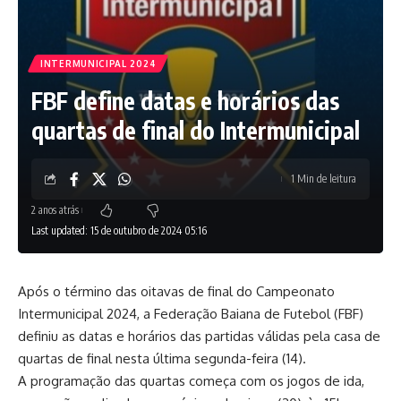
INTERMUNICIPAL 2024
FBF define datas e horários das
quartas de final do Intermunicipal
1 Min de leitura
2 anos atrás
Last updated: 15 de outubro de 2024 05:16
Após o término das oitavas de final do Campeonato
Intermunicipal 2024, a Federação Baiana de Futebol (FBF)
definiu as datas e horários das partidas válidas pela casa de
quartas de final nesta última segunda-feira (14).
A programação das quartas começa com os jogos de ida,