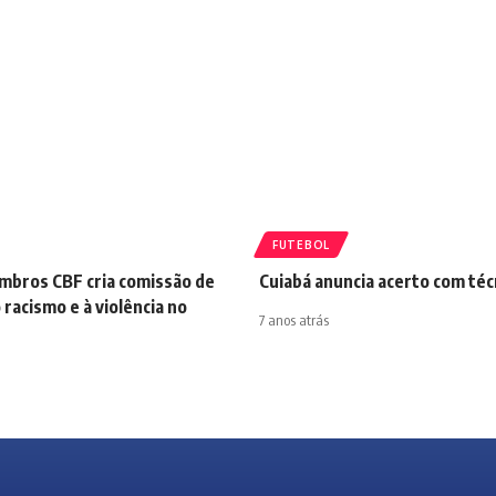
FUTEBOL
bros CBF cria comissão de
Cuiabá anuncia acerto com téc
racismo e à violência no
7 anos atrás