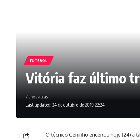
FUTEBOL
Vitória faz último t
7 anos atrás
Last updated: 24 de outubro de 2019 22:24
O técnico Geninho encerrou hoje (24) à ta