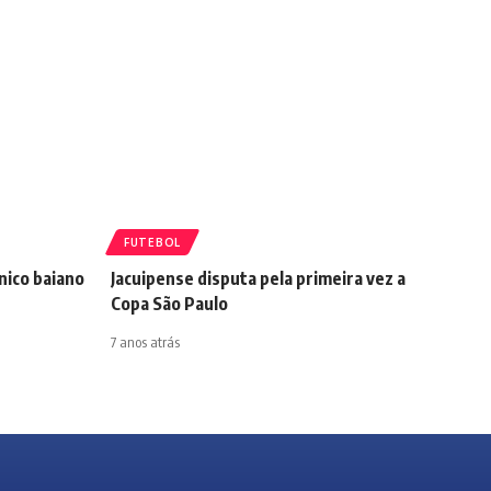
FUTEBOL
nico baiano
Jacuipense disputa pela primeira vez a
Copa São Paulo
7 anos atrás