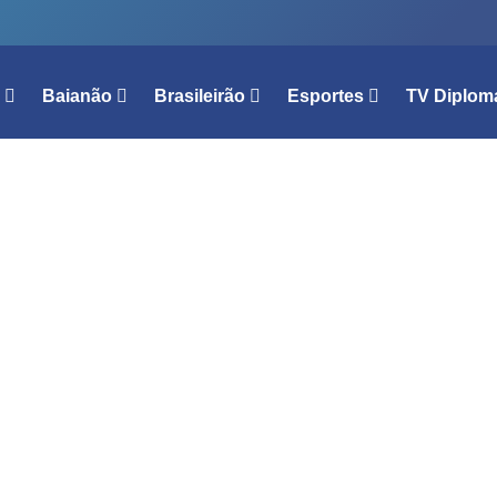
l
Baianão
Brasileirão
Esportes
TV Diplom