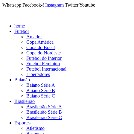
Whatsapp
Facebook-f
Instagram
Twitter
Youtube
home
Futebol
Amador
Copa América
Copa do Brasil
Copa do Nordeste
Futebol do Interior
Futebol Feminino
Futebol Internacional
Libertadores
Baianão
Baiano Série A
Baiano Série B
Baiano Série C
Brasileirão
Brasileirão Série A
Brasileirão Série B
Brasileirão Série C
Esportes
Atletismo
Basquete