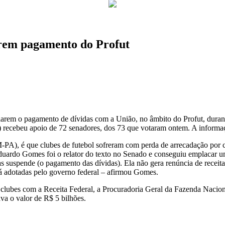
arem pagamento do Profut
iarem o pagamento de dívidas com a União, no âmbito do Profut, duran
ecebeu apoio de 72 senadores, dos 73 que votaram ontem. A informaç
EM-PA), é que clubes de futebol sofreram com perda de arrecadação por 
duardo Gomes foi o relator do texto no Senado e conseguiu emplacar u
as suspende (o pagamento das dívidas). Ela não gera renúncia de receit
á adotadas pelo governo federal – afirmou Gomes.
s clubes com a Receita Federal, a Procuradoria Geral da Fazenda Nacio
va o valor de R$ 5 bilhões.