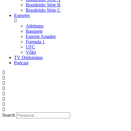
Brasileirão Série B
Brasileirão Série C
Esportes
Atletismo
Basquete
Esporte Amador
Formula 1
UFC
Vôlei
TV Diplomatas
Podcast
Search