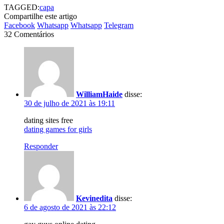
TAGGED:
capa
Compartilhe este artigo
Facebook
Whatsapp
Whatsapp
Telegram
32 Comentários
WilliamHaide
disse:
30 de julho de 2021 às 19:11
dating sites free
dating games for girls
Responder
Kevinedita
disse:
6 de agosto de 2021 às 22:12