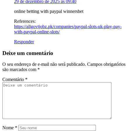
29 de dezembro de 2025 às 09:40
online betting with paypal winnersbet
References:
https://allgovtjobz.pk/companies/paypal-slots-uk-play-pay-
with-paypal-online-slots/
Responder
Deixe um comentário
O seu endereço de e-mail não será publicado.
Campos obrigatórios
são marcados com
*
Comentário
*
Nome
*