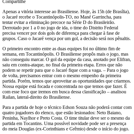
Compartilhe
Apenas a vitória interesse ao Brasiliense. Hoje, às 15h (de Brasília),
o Jacaré recebe o Tocantinópolis-TO, no Mané Garrincha, para
tentar evitar a eliminação precoce na Série D do Brasileirão.
Derrotado por 1 a 0 no jogo de ida, o time do Distrito Federal
precisa vencer por dois gols de diferença para chegar à fase de
grupos. Caso o Jacaré vença por um gol, a decisão será nos pênaltis.
O primeiro encontro entre as duas equipes foi no último fim de
semana, em Tocantinópolis. O Brasiliense propôs mais o jogo, mas
não conseguiu marcar. O gol da equipe da casa, anotado por Elifran,
saiu em contra-ataque, no final da primeira etapa. Erros que não
podem se repetir para que o Jacaré fique com a vaga. – Para o jogo
de volta, precisamos entrar com o mesmo empenho da primeira
partida. Porém, temos que aproveitar as oportunidades que criarmos.
Nossa equipe está focada e concentrada no que temos que fazer. É
com esse foco que iremos em busca dessa classificação – analisou
Railan, lateral-direito do Brasiliense.
Para a partida de hoje o técnico Edson Souza não poderá contar com
quatro jogadores do elenco, que estão lesionados: Neto Baiano,
Peninha, Naylhor e Preto Costa. O time titular deve ser o mesmo da
partida em Tocantins. Uma possível novidade pode ser a presença
do meia Douglas (ex-Corinthians e Grêmio) desde o início do jogo.