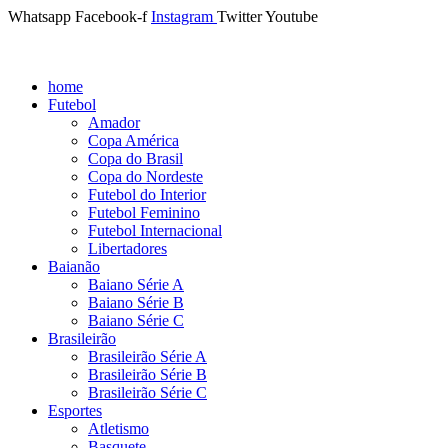
Whatsapp
Facebook-f
Instagram
Twitter
Youtube
home
Futebol
Amador
Copa América
Copa do Brasil
Copa do Nordeste
Futebol do Interior
Futebol Feminino
Futebol Internacional
Libertadores
Baianão
Baiano Série A
Baiano Série B
Baiano Série C
Brasileirão
Brasileirão Série A
Brasileirão Série B
Brasileirão Série C
Esportes
Atletismo
Basquete