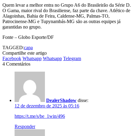
Quem levar a melhor entra no Grupo A6 do Brasileirão da Série D.
O Gama, maior rival do Brasiliense, faz parte da chave. Atlético de
Alagoinhas, Bahia de Feira, Caldense-MG, Palmas-TO,
Patrocinense-MG e Tupynambás-MG são as outras equipes já
garantidas no grupo.
Fonte – Globo Esporte/DF
TAGGED:
capa
Compartilhe este artigo
Facebook
Whatsapp
Whatsapp
Telegram
4 Comentários
DealerShadow
disse:
12 de dezembro de 2025 às 05:16
https://t.me/s/be_1win/496
Responder