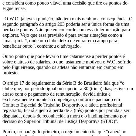
e considera como pouco viável uma decisão que tire os pontos do
Figueirense.
“O W.O. já teve a punição, não tem mais nenhuma consequência. O
segundo parágrafo do artigo 203 poderia ser a única forma de uma
perda de pontos. Não que eu concorde com essa interpretação para
explorar. Vejo que essa previsão é para evitar situações como a
“mala-preta”, onde um clube deixa de entrar em campo para
beneficiar outro”, comentou o advogado.
Outro ponto que pode levar o time catarinense a perder pontos é
sobre o atraso de salários, o que justamente motivou o W.O. sofrido
pelo Figueirense, quando os atletas não entraram em campo em
protesto.
O artigo 17 do regulamento da Série B do Brasileiro fala que “o
clube que, por período igual ou superior a 30 (trinta) dias, estiver em
atraso com o pagamento de remuneração, devida única e
exclusivamente durante a competição, conforme pactuado em
Contrato Especial de Trabalho Desportivo, a atleta profissional
registrado, ficará sujeito à perda de 3 (três) pontos por partida a ser
disputada, depois de reconhecida a mora e o inadimplemento por
decisão do Superior Tribunal de Justiça Desportiva (STJD)”.
Porém, no parágrafo primeiro, o regulamento cita que “caberá ao