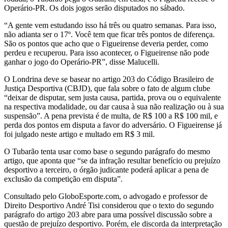
Operário-PR. Os dois jogos serão disputados no sábado.
“A gente vem estudando isso há três ou quatro semanas. Para isso,
não adianta ser o 17º. Você tem que ficar três pontos de diferença.
São os pontos que acho que o Figueirense deveria perder, como
perdeu e recuperou. Para isso acontecer, o Figueirense não pode
ganhar o jogo do Operário-PR”, disse Malucelli.
O Londrina deve se basear no artigo 203 do Código Brasileiro de
Justiça Desportiva (CBJD), que fala sobre o fato de algum clube
“deixar de disputar, sem justa causa, partida, prova ou o equivalente
na respectiva modalidade, ou dar causa à sua não realização ou à sua
suspensão”. A pena prevista é de multa, de R$ 100 a R$ 100 mil, e
perda dos pontos em disputa a favor do adversário. O Figueirense já
foi julgado neste artigo e multado em R$ 3 mil.
O Tubarão tenta usar como base o segundo parágrafo do mesmo
artigo, que aponta que “se da infração resultar benefício ou prejuízo
desportivo a terceiro, o órgão judicante poderá aplicar a pena de
exclusão da competição em disputa”.
Consultado pelo GloboEsporte.com, o advogado e professor de
Direito Desportivo André Tisi considerou que o texto do segundo
parágrafo do artigo 203 abre para uma possível discussão sobre a
questão de prejuízo desportivo. Porém, ele discorda da interpretação