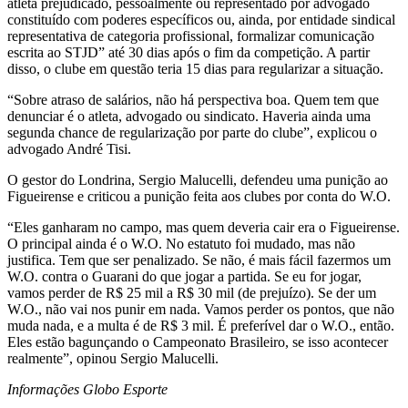
atleta prejudicado, pessoalmente ou representado por advogado
constituído com poderes específicos ou, ainda, por entidade sindical
representativa de categoria profissional, formalizar comunicação
escrita ao STJD” até 30 dias após o fim da competição. A partir
disso, o clube em questão teria 15 dias para regularizar a situação.
“Sobre atraso de salários, não há perspectiva boa. Quem tem que
denunciar é o atleta, advogado ou sindicato. Haveria ainda uma
segunda chance de regularização por parte do clube”, explicou o
advogado André Tisi.
O gestor do Londrina, Sergio Malucelli, defendeu uma punição ao
Figueirense e criticou a punição feita aos clubes por conta do W.O.
“Eles ganharam no campo, mas quem deveria cair era o Figueirense.
O principal ainda é o W.O. No estatuto foi mudado, mas não
justifica. Tem que ser penalizado. Se não, é mais fácil fazermos um
W.O. contra o Guarani do que jogar a partida. Se eu for jogar,
vamos perder de R$ 25 mil a R$ 30 mil (de prejuízo). Se der um
W.O., não vai nos punir em nada. Vamos perder os pontos, que não
muda nada, e a multa é de R$ 3 mil. É preferível dar o W.O., então.
Eles estão bagunçando o Campeonato Brasileiro, se isso acontecer
realmente”, opinou Sergio Malucelli.
Informações Globo Esporte