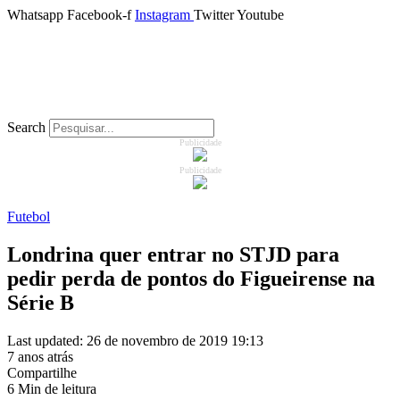
Whatsapp
Facebook-f
Instagram
Twitter
Youtube
home
Search
Publicidade
Futebol
Publicidade
Baianão
Futebol
Brasileirão
Londrina quer entrar no STJD para
pedir perda de pontos do Figueirense na
Esportes
Série B
TV Diplomatas
Last updated: 26 de novembro de 2019 19:13
7 anos atrás
Podcast
Compartilhe
6 Min de leitura