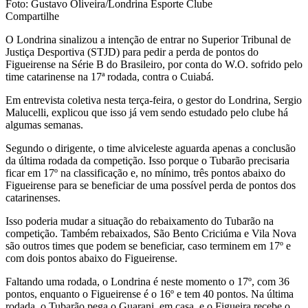
Foto: Gustavo Oliveira/Londrina Esporte Clube
Compartilhe
O Londrina sinalizou a intenção de entrar no Superior Tribunal de
Justiça Desportiva (STJD) para pedir a perda de pontos do
Figueirense na Série B do Brasileiro, por conta do W.O. sofrido pelo
time catarinense na 17ª rodada, contra o Cuiabá.
Em entrevista coletiva nesta terça-feira, o gestor do Londrina, Sergio
Malucelli, explicou que isso já vem sendo estudado pelo clube há
algumas semanas.
Segundo o dirigente, o time alviceleste aguarda apenas a conclusão
da última rodada da competição. Isso porque o Tubarão precisaria
ficar em 17º na classificação e, no mínimo, três pontos abaixo do
Figueirense para se beneficiar de uma possível perda de pontos dos
catarinenses.
Isso poderia mudar a situação do rebaixamento do Tubarão na
competição. Também rebaixados, São Bento Criciúma e Vila Nova
são outros times que podem se beneficiar, caso terminem em 17º e
com dois pontos abaixo do Figueirense.
Faltando uma rodada, o Londrina é neste momento o 17º, com 36
pontos, enquanto o Figueirense é o 16º e tem 40 pontos. Na última
rodada, o Tubarão pega o Guarani, em casa, e o Figueira recebe o