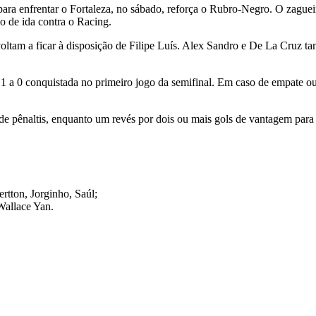
 para enfrentar o Fortaleza, no sábado, reforça o Rubro-Negro. O zaguei
o de ida contra o Racing.
voltam a ficar à disposição de Filipe Luís. Alex Sandro e De La Cruz ta
 1 a 0 conquistada no primeiro jogo da semifinal. Em caso de empate o
a de pênaltis, enquanto um revés por dois ou mais gols de vantagem pa
rtton, Jorginho, Saúl;
Wallace Yan.