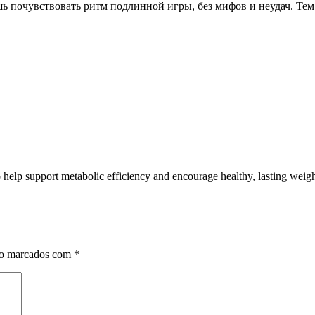
ь почувствовать ритм подлинной игры, без мифов и неудач. Тем к
to help support metabolic efficiency and encourage healthy, lasting wei
ão marcados com
*