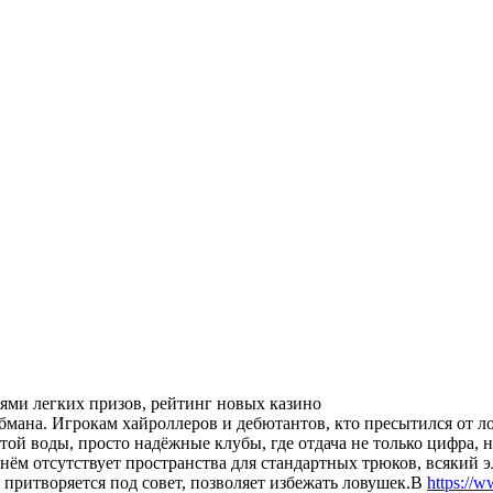
иями легких призов, рейтинг новых казино
обмана. Игрокам хайроллеров и дебютантов, кто пресытился от
той воды, просто надёжные клубы, где отдача не только цифра, 
 нём отсутствует пространства для стандартных трюков, всякий эл
я притворяется под совет, позволяет избежать ловушек.В
https://w