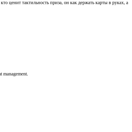
то ценит тактильность приза, он как держать карты в руках, а
ght management.