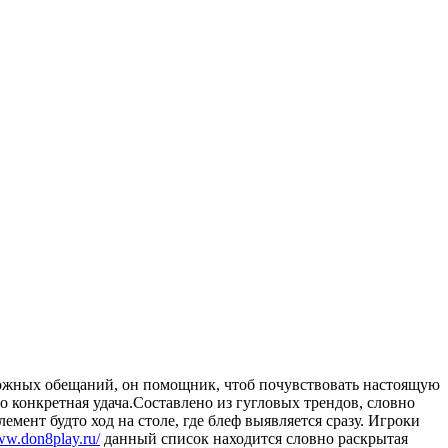
 ложных обещаний, он помощник, чтоб почувствовать настоящую
но конкретная удача.Составлено из гугловых трендов, словно
емент будто ход на столе, где блеф выявляется сразу. Игроки
ww.don8play.ru/
данный список находится словно раскрытая