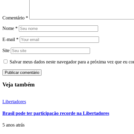
Comentário
*
Nome
*
E-mail
*
Site
Salvar meus dados neste navegador para a próxima vez que eu co
Veja também
Libertadores
Brasil pode ter participação recorde na Libertadores
5 anos atrás