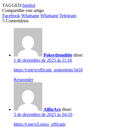
TAGGED:
futebol
Compartilhe este artigo
Facebook
Whatsapp
Whatsapp
Telegram
5 Comentários
Pokerdomditte
disse:
1 de dezembro de 2025 às 11:16
https://t.me/s/officials_pokerdom/3418
Responder
AllInAce
disse:
5 de dezembro de 2025 às 04:10
https://t.me/s/Legzo_officials