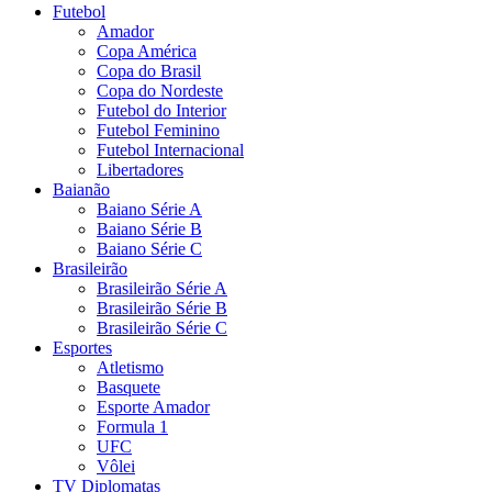
Futebol
Amador
Copa América
Copa do Brasil
Copa do Nordeste
Futebol do Interior
Futebol Feminino
Futebol Internacional
Libertadores
Baianão
Baiano Série A
Baiano Série B
Baiano Série C
Brasileirão
Brasileirão Série A
Brasileirão Série B
Brasileirão Série C
Esportes
Atletismo
Basquete
Esporte Amador
Formula 1
UFC
Vôlei
TV Diplomatas