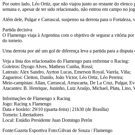
Por outro lado, Léo Ortiz, que não viajou junto ao restante do elenco
semana e, apesar de ter sido relacionado, não entrou em campo no jog
Além dele, Pulgar e Carrascal, suspenso na derrota para o Fortaleza, 
Partida decisiva
O Flamengo viaja à Argentina com o objetivo de segurar a vitória por
do torneio.
Uma derrota por até um gol de diferença leva a partida para a disput
Veja a lista dos relacionados do Flamengo para enfrentar o Racing:
Goleiros: Dyogo Alves, Matheus Cunha, Rossi;
Laterais: Alex Sandro, Ayrton Lucas, Emerson Royal, Varela, Viña;
Zagueiros: Cleiton, Danilo, João Victor, Léo Ortiz, Léo Pereira;
Meio-campistas: Allan, Carrascal, Arrascaeta, De La Cruz, Pulgar, Eve
Atacantes: B. Henrique, Juninho, Luiz Araújo, Michael, Plata, Lino, 
Informações de Flamengo x Racing
Jogo: Racing x Flamengo
Data e horário: 29/10 (quarta-feira) | 21h30 (de Brasília)
Torneio: Libertadores
Local: Estádio Presidente Juan Domingo Perón
Fonte:Gazeta Esportiva Foto:Gilvan de Souza / Flamengo