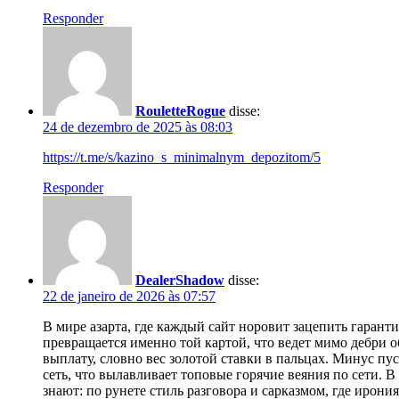
Responder
RouletteRogue
disse:
24 de dezembro de 2025 às 08:03
https://t.me/s/kazino_s_minimalnym_depozitom/5
Responder
DealerShadow
disse:
22 de janeiro de 2026 às 07:57
В мире азарта, где каждый сайт норовит зацепить гарант
превращается именно той картой, что ведет мимо дебри 
выплату, словно вес золотой ставки в пальцах. Минус пус
сеть, что вылавливает топовые горячие веяния по сети. В
знают: по рунете стиль разговора и сарказмом, где ирони