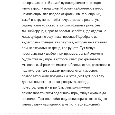
превращается той самой путеводителем, что ведет
мимо заросли подвохов. Игрокам хайроллеров плюс
начинающих, что надоел от фальшивых обещаний,
такой инструмент, чтобы почувствовать реальную
отдачу, словно тяжесть золотой фишки в руке. Без
лишней ерунды, просто реальные сайты, где отдача не
лишь цифра, но ощутимая везение.Подобрано из
яндексовых трендов, как паутина, которая захватывает
самые актуальные тренды по рунете. Тут минуя
пространства к шаблонных приёмов, всякий элемент
будто ставка у игре, в котором блеф раскрывается
мгновенно. Игроки понимают: в России стиль разговора с
подтекстом, там сарказм притворяется как совет,
позволяет обойти ловушек.На
https://bit.ly/Don8Play
данный список лежит как раскрытая колода,
приготовленный к игре. Загляни, коли нужно
почувствовать ритм подлинной игры, минуя обмана да
провалов. Тем тех любит ощущение приза, такое будто
иметь ставку на ладонях, а не пялиться в дисплей.