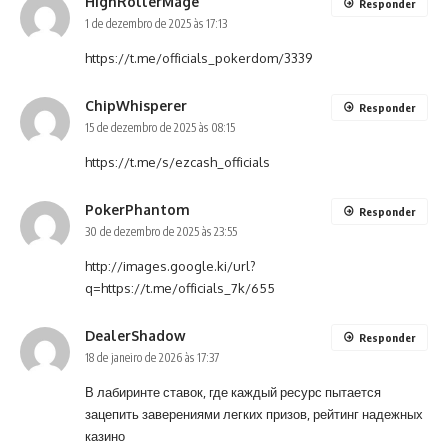
HighRollerMage
Responder
1 de dezembro de 2025 às 17:13
https://t.me/officials_pokerdom/3339
ChipWhisperer
Responder
15 de dezembro de 2025 às 08:15
https://t.me/s/ezcash_officials
PokerPhantom
Responder
30 de dezembro de 2025 às 23:55
http://images.google.ki/url?
q=https://t.me/officials_7k/655
DealerShadow
Responder
18 de janeiro de 2026 às 17:37
В лабиринте ставок, где каждый ресурс пытается
зацепить заверениями легких призов, рейтинг надежных
казино