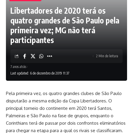
Libertadores de 2020 terá os
quatro grandes de São Paulo pela
primeira vez; MG não terá
participantes
2 Min de leitura
7 anos atrás
Last updated: 6 de dezembro de 2019 11:37
Pela primeira vez, os quatro grandes clubes de São Paulo
disputarão a mesma edição da Copa Libertadores. O
principal torneio do continente em 2020 terá Santos,
Palmeiras e São Paulo na fase de grupos, enquanto o
Corinthians terá de passar por dois confrontos eliminatórios
para chegar na etapa para a qual os rivais se classificaram.