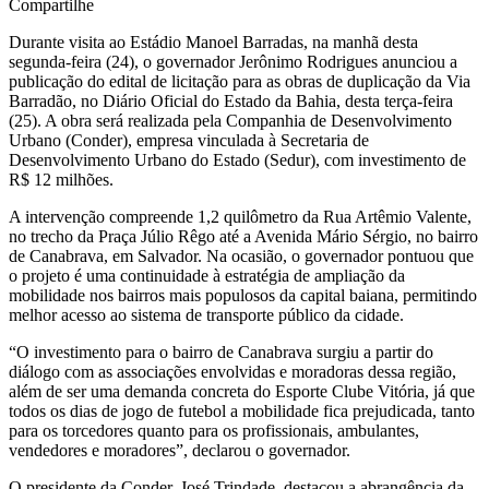
Compartilhe
Durante visita ao Estádio Manoel Barradas, na manhã desta
segunda-feira (24), o governador Jerônimo Rodrigues anunciou a
publicação do edital de licitação para as obras de duplicação da Via
Barradão, no Diário Oficial do Estado da Bahia, desta terça-feira
(25). A obra será realizada pela Companhia de Desenvolvimento
Urbano (Conder), empresa vinculada à Secretaria de
Desenvolvimento Urbano do Estado (Sedur), com investimento de
R$ 12 milhões.
A intervenção compreende 1,2 quilômetro da Rua Artêmio Valente,
no trecho da Praça Júlio Rêgo até a Avenida Mário Sérgio, no bairro
de Canabrava, em Salvador. Na ocasião, o governador pontuou que
o projeto é uma continuidade à estratégia de ampliação da
mobilidade nos bairros mais populosos da capital baiana, permitindo
melhor acesso ao sistema de transporte público da cidade.
“O investimento para o bairro de Canabrava surgiu a partir do
diálogo com as associações envolvidas e moradoras dessa região,
além de ser uma demanda concreta do Esporte Clube Vitória, já que
todos os dias de jogo de futebol a mobilidade fica prejudicada, tanto
para os torcedores quanto para os profissionais, ambulantes,
vendedores e moradores”, declarou o governador.
O presidente da Conder, José Trindade, destacou a abrangência da