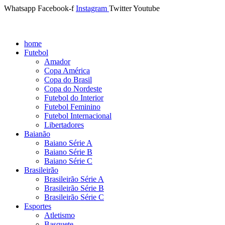
Whatsapp
Facebook-f
Instagram
Twitter
Youtube
home
Futebol
Amador
Copa América
Copa do Brasil
Copa do Nordeste
Futebol do Interior
Futebol Feminino
Futebol Internacional
Libertadores
Baianão
Baiano Série A
Baiano Série B
Baiano Série C
Brasileirão
Brasileirão Série A
Brasileirão Série B
Brasileirão Série C
Esportes
Atletismo
Basquete