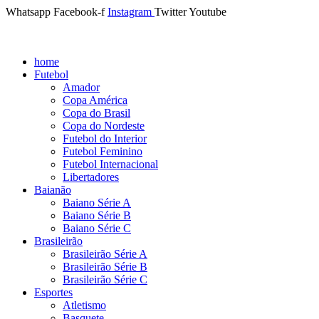
Whatsapp
Facebook-f
Instagram
Twitter
Youtube
home
Futebol
Amador
Copa América
Copa do Brasil
Copa do Nordeste
Futebol do Interior
Futebol Feminino
Futebol Internacional
Libertadores
Baianão
Baiano Série A
Baiano Série B
Baiano Série C
Brasileirão
Brasileirão Série A
Brasileirão Série B
Brasileirão Série C
Esportes
Atletismo
Basquete