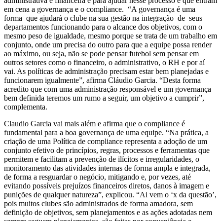
administrativa e financeira e para ajudar nesse processo é que entram
em cena a governança e o compliance. “A governança é uma
forma que ajudará o clube na sua gestão na integração de seus
departamentos funcionando para o alcance dos objetivos, com o
mesmo peso de igualdade, mesmo porque se trata de um trabalho em
conjunto, onde um precisa do outro para que a equipe possa render
ao máximo, ou seja, não se pode pensar futebol sem pensar em
outros setores como o financeiro, o administrativo, o RH e por aí
vai. As políticas de administração precisam estar bem planejadas e
funcionarem igualmente”, afirma Cláudio Garcia. “Desta forma
acredito que com uma administração responsável e um governança
bem definida teremos um rumo a seguir, um objetivo a cumprir”,
complementa.
Claudio Garcia vai mais além e afirma que o compliance é
fundamental para a boa governança de uma equipe. “Na prática, a
criação de uma Política de compliance representa a adoção de um
conjunto efetivo de princípios, regras, processos e ferramentas que
permitem e facilitam a prevenção de ilícitos e irregularidades, o
monitoramento das atividades internas de forma ampla e integrada,
de forma a resguardar o negócio, mitigando e, por vezes, até
evitando possíveis prejuízos financeiros diretos, danos à imagem e
punições de qualquer natureza”, explicou. “Ai vem o ‘x da questão’,
pois muitos clubes são administrados de forma amadora, sem
definição de objetivos, sem planejamentos e as ações adotadas nem