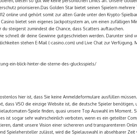
ptieren, bieten so gut wie keine persönlichen Limits an. Unsere Gold
rschutz priorisieren.Das Golden Star bietet seinen Spielern mehrere 
2012 online und gehört somit zur alten Garde unter den Krypto-Spielb
r Casino bietet sein eigenes Jackpotsystem an, um einen zufälligen M
r du steigerst zumindest die Chance, dass Scatters auftauchen.
ie schnell dir deine Gewinne gutgeschrieben werden. Darunter sind vor
ichkeiten stehen E-Mail (-casino.com) und Live Chat zur Verfügung.
ng-ein-blick-hinter-die-sterne-des-glucksspiels/
ostenlos hier ist, dass Sie keine Anmeldeformulare ausfüllen müssen. H
t, dass VSO die einzige Website ist, die deutsche Spieler benötigen,
Spielautomaten-Spiele finden, quasi unsere Top Auswahl im Moment. S
 es ist sogar sehr wahrscheinlich verboten, wenn es ein geteilter Com
ieren, damit unsere Vision einer sichereren und transparenteren Onlin
d Spielehersteller zulässt, wird die Spielauswahl in absehbarer Zeit