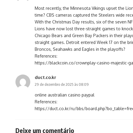
Most recently, the Minnesota Vikings upset the Lion
time? CBS cameras captured the Steelers wide recei
With the Christmas Day results, six of the seven 
Lions have now lost three-straight games to knock t
Chicago Bears and Green Bay Packers in their playo
straight games. Detroit entered Week 17 on the brin
Broncos, Seahawks and Eagles in the playoffs?
References:
https://blackcoin.co/crownplay-casino-majestic-ga
duct.co.kr
29 de dezembro de 2025 às 08:09
online australian casino paypal
References:
https://duct.co.kr/ru/bbs/board.php?bo_table=fr
Deixe um comentário