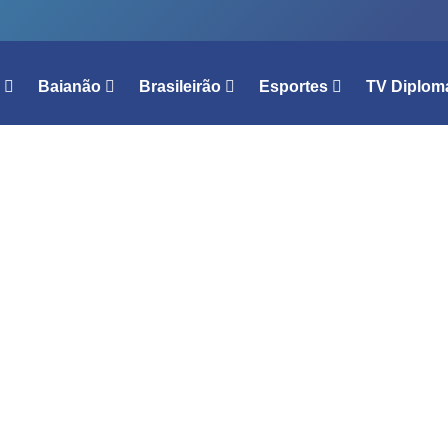
l
Baianão
Brasileirão
Esportes
TV Diplom