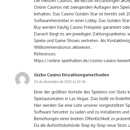
Die meisten Casinos, die Bitcoin Einzahlungen akze
Online Casinos mit zwingenden Auflagen den Spiele
behalten. Das Casino Golden Star ist bereits seit 
Softwarehersteller in einer Lobby. Das Golden Sta
Buy werden häufig Casino Freispiele garantiert ode
Danach lliegt es am jeweiligen Zahlungsanbieter, w
Spiele und Game Shows vertreten. Als Kontaktmögl
Willkommensbonus aktivieren.
References:
https://online-spielhallen.de/cosmo-casino-bewertu
Gizbo Casino Einzahlungsmethoden
20 de dezembro de 2025 às 20:16
Einer der größten Vorteile des Spielens von Slots k
Spielautomaten in Las Vegas. Das heißt im Endeffek
Hier werden Sie eine Liste unserer vorgestellten 
Software herunter zu laden und zu installieren und
Bemühungen einer breiten Öffentlichkeit zu präsent
Da die Aufsichtsbehörde Step-by-Step neue Slots un