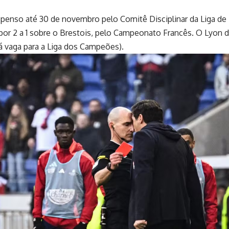
penso até 30 de novembro pelo Comitê Disciplinar da Liga de 
 por 2 a 1 sobre o Brestois, pelo Campeonato Francês. O Lyon d
á vaga para a Liga dos Campeões).