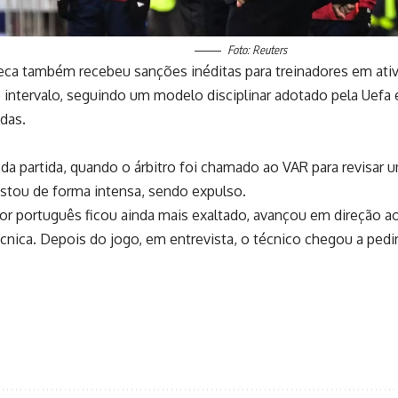
Foto: Reuters
 também recebeu sanções inéditas para treinadores em ativida
o intervalo, seguindo um modelo disciplinar adotado pela Uef
idas.
a partida, quando o árbitro foi chamado ao VAR para revisar um
stou de forma intensa, sendo expulso.
or português ficou ainda mais exaltado, avançou em direção ao
ica. Depois do jogo, em entrevista, o técnico chegou a pedir 