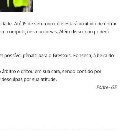
de. Até 15 de setembro, ele estará proibido de entrar
a em competições europeias. Além disso, não poderá
 possível pênalti para o Brestois. Fonseca, à beira do
 árbitro e gritou em sua cara, sendo contido por
desculpas por sua atitude.
Fonte- GE