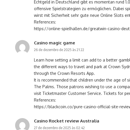
Echtgeld in Deutschland gibt es momentan rund 1.0
offensive Spielstrategien zu ermöglichen. Dabei s
wirst mit Sicherheit sehr gute neue Online Slots en
References:
https://online-spielhallen.de/greatwin-casino-deu
Casino magic game
26 de dezembro de 2025 às 21:22
Learn how setting a limit can add to a better gambl
the different ways to travel and park at Crown Sy
through the Crown Resorts App.
It is recommended that children under the age of si
The Palms. Those patrons wishing to use a companio
visit Ticketmaster Customer Service. Tickets for pe
References:
https://blackcoin.co/pure-casino-official-site-revi
Casino Rocket review Australia
27 de dezembro de 2025 às 02:42