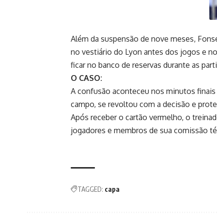
Além da suspensão de nove meses, Fonseca
no vestiário do Lyon antes dos jogos e n
ficar no banco de reservas durante as part
O CASO:
A confusão aconteceu nos minutos finais d
campo, se revoltou com a decisão e prote
Após receber o cartão vermelho, o treinad
jogadores e membros de sua comissão técn
TAGGED:
capa