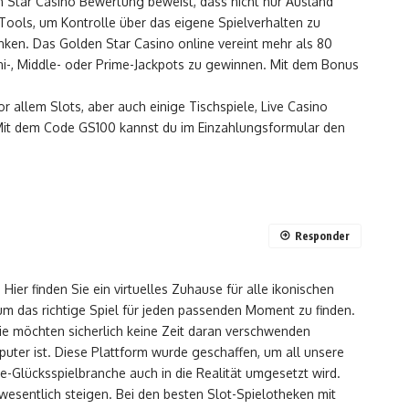
en Star Casino Bewertung beweist, dass nicht nur Ausland
Tools, um Kontrolle über das eigene Spielverhalten zu
anken. Das Golden Star Casino online vereint mehr als 80
ini-, Middle- oder Prime-Jackpots zu gewinnen. Mit dem Bonus
 allem Slots, aber auch einige Tischspiele, Live Casino
 Mit dem Code GS100 kannst du im Einzahlungsformular den
Responder
ier finden Sie ein virtuelles Zuhause für alle ikonischen
 um das richtige Spiel für jeden passenden Moment zu finden.
ie möchten sicherlich keine Zeit daran verschwenden
puter ist. Diese Plattform wurde geschaffen, um all unsere
e-Glücksspielbranche auch in die Realität umgesetzt wird.
 wesentlich steigen. Bei den besten Slot-Spielotheken mit