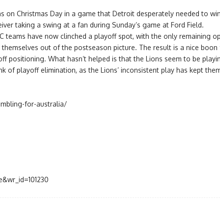
s on Christmas Day in a game that Detroit desperately needed to win. W
ver taking a swing at a fan during Sunday’s game at Ford Field.
NFC teams have now clinched a playoff spot, with the only remaining 
hemselves out of the postseason picture. The result is a nice boon fo
ff positioning. What hasn’t helped is that the Lions seem to be playi
k of playoff elimination, as the Lions’ inconsistent play has kept them
mbling-for-australia/
ee&wr_id=101230