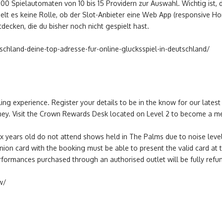
00 Spielautomaten von 10 bis 15 Providern zur Auswahl. Wichtig ist,
pielt es keine Rolle, ob der Slot-Anbieter eine Web App (responsive
tdecken, die du bisher noch nicht gespielt hast.
tschland-deine-top-adresse-fur-online-glucksspiel-in-deutschland/
ing experience. Register your details to be in the know for our lates
dney. Visit the Crown Rewards Desk located on Level 2 to become a me
x years old do not attend shows held in The Palms due to noise levels
n card with the booking must be able to present the valid card at th
rformances purchased through an authorised outlet will be fully refun
ew/