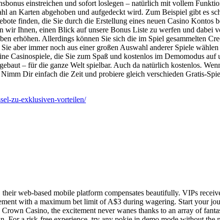
sbonus einstreichen und sofort loslegen – natürlich mit vollem Funkti
e Zahl an Karten abgehoben und aufgedeckt wird. Zum Beispiel gibt es
bote finden, die Sie durch die Erstellung eines neuen Casino Kontos
wir Ihnen, einen Blick auf unsere Bonus Liste zu werfen und dabei v
en erhöhen. Allerdings können Sie sich die im Spiel gesammelten Cred
n Sie aber immer noch aus einer großen Auswahl anderer Spiele wählen
nline Casinospiele, die Sie zum Spaß und kostenlos im Demomodus auf u
d gebaut – für die ganze Welt spielbar. Auch da natürlich kostenlos. W
imm Dir einfach die Zeit und probiere gleich verschieden Gratis-Spie
ssel-zu-exklusiven-vorteilen/
heir web-based mobile platform compensates beautifully. VIPs receive
ent with a maximum bet limit of A$3 during wagering. Start your jour
Sky Crown Casino, the excitement never wanes thanks to an array of fant
. For a risk-free experience, try any pokie in demo mode without the ne