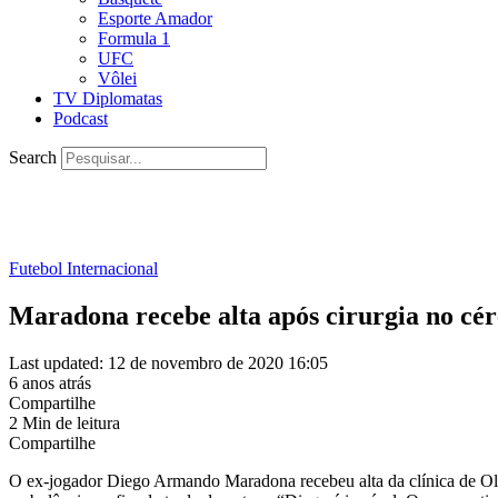
Esporte Amador
Formula 1
UFC
Vôlei
TV Diplomatas
Podcast
Search
Futebol Internacional
Maradona recebe alta após cirurgia no cé
Last updated: 12 de novembro de 2020 16:05
6 anos atrás
Compartilhe
2 Min de leitura
Compartilhe
O ex-jogador Diego Armando Maradona recebeu alta da clínica de Oliv