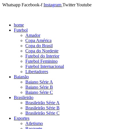
Whatsapp
Facebook-f
Instagram
Twitter
Youtube
home
Futebol
Amador
Copa América
Copa do Brasil
Copa do Nordeste
Futebol do Interior
Futebol Feminino
Futebol Internacional
Libertadores
Baianão
Baiano Série A
Baiano Série B
Baiano Série C
Brasileirão
Brasileirão Série A
Brasileirão Série B
Brasileirão Série C
Esportes
Atletismo
Basquete