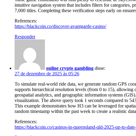
intuitive navigation system that includes filters for categories,
7,000 titles. Completing these verification steps early on ensur
References:
https://blackcoin.co/discover-avantgarde-casino/
Responder
online crypto gambling
disse:
27 de dezembro de 2025 às 05:26
To simulate real-world ride data, we generate random GPS coordin
supports hierarchical resolution levels (from 0 to 15), allowing
geospatial analytics, and geographic information systems (GIS). 
visualization. The above query took 1 seconds compared to 543 
This example demonstrates how H3 can be leveraged for spatial 
random timestamp within the past week to create a realistic data
References:
https://blackcoin.co/casinos-in-queensland-qld-2025-up-to-date-l