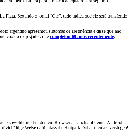
dando dele). Ele irá para um local adequado para seguir o
a Plata. Segundo o jornal “Olé”, tudo indica que ele será transferido
dolo argentino apresentou sintomas de abstinência e disse que não
ondição do ex-jogador, que
completou 60 anos recentemente
.
Spiele sowohl direkt in deinem Browser als auch auf deiner Android-
 vielfältige Weise dafür, dass die Slotpark Dollar niemals versiegen!