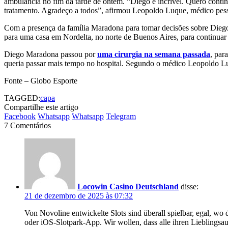
ambulância no fim da tarde de ontem. “Diego é incrível. Quero conti
tratamento. Agradeço a todos”, afirmou Leopoldo Luque, médico pes
Com a presença da família Maradona para tomar decisões sobre Diego e
para uma casa em Nordelta, no norte de Buenos Aires, para continuar
Diego Maradona passou por
uma cirurgia na semana passada
, par
queria passar mais tempo no hospital. Segundo o médico Leopoldo Lu
Fonte – Globo Esporte
TAGGED:
capa
Compartilhe este artigo
Facebook
Whatsapp
Whatsapp
Telegram
7 Comentários
Locowin Casino Deutschland
disse:
21 de dezembro de 2025 às 07:32
Von Novoline entwickelte Slots sind überall spielbar, egal, wo
oder iOS-Slotpark-App. Wir wollen, dass alle ihren Lieblingsau