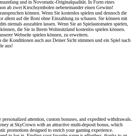
onsumfang und in Novomatic-Originalqualität. In Form eines
 schon ab zwei Kirschsymbolen nebeneinander einen Gewinn!
 beanspruchen können. Wenn Sie kostenlos spielen und dennoch die
or allem auf die Boni ohne Einzahlung zu schauen. Sie können mit
its niemals auszahlen lassen. Wenn Sie an Spielautomaten spielen,
 können, die Sie in Ihrem Wohnsitzland kostenlos spielen können.
nserer Webseite spielen können, zu erweitern.
enn die Konditionen auch aus Deiner Sicht stimmen und ein Spiel nach
le aus!
 personalized attention, custom bonuses, and expedited withdrawals.
ney at SkyCrown with an attractive multi-deposit bonus, which
astic promotions designed to enrich your gaming experience.
ed to log in. Finding your favorite game is effortless, thanks to an