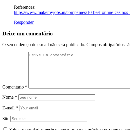
References:
https://www.makemyjobs.in/companies/10-best-online-casinos-i
Responder
Deixe um comentário
O seu endereço de e-mail não será publicado.
Campos obrigatórios s
Comentário
*
Nome
*
E-mail
*
Site
Salvar meus dados neste navegador para a próxima vez que eu co