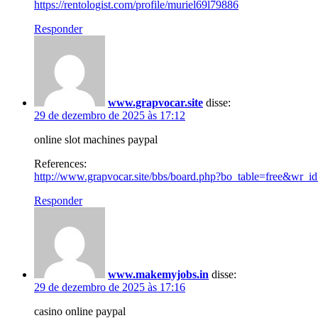
https://rentologist.com/profile/muriel69l79886
Responder
www.grapvocar.site
disse:
29 de dezembro de 2025 às 17:12
online slot machines paypal
References:
http://www.grapvocar.site/bbs/board.php?bo_table=free&wr_i
Responder
www.makemyjobs.in
disse:
29 de dezembro de 2025 às 17:16
casino online paypal