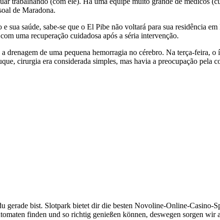
nuar trabalhando (com ele). Há uma equipe muito grande de médicos (cui
soal de Maradona.
 sua saúde, sabe-se que o El Pibe não voltará para sua residência em L
 com uma recuperação cuidadosa após a séria intervenção.
a a drenagem de uma pequena hemorragia no cérebro. Na terça-feira, o í
que, cirurgia era considerada simples, mas havia a preocupação pela c
 du gerade bist. Slotpark bietet dir die besten Novoline-Online-Casino-
tomaten finden und so richtig genießen können, deswegen sorgen wir auf