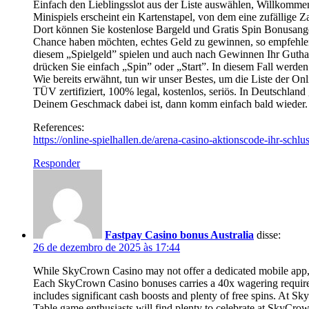
Einfach den Lieblingsslot aus der Liste auswählen, Willkommen
Minispiels erscheint ein Kartenstapel, von dem eine zufällig
Dort können Sie kostenlose Bargeld und Gratis Spin Bonusange
Chance haben möchten, echtes Geld zu gewinnen, so empfehlen 
diesem „Spielgeld” spielen und auch nach Gewinnen Ihr Guthab
drücken Sie einfach „Spin” oder „Start”. In diesem Fall werde
Wie bereits erwähnt, tun wir unser Bestes, um die Liste der O
TÜV zertifiziert, 100% legal, kostenlos, seriös. In Deutschlan
Deinem Geschmack dabei ist, dann komm einfach bald wieder. N
References:
https://online-spielhallen.de/arena-casino-aktionscode-ihr-schlu
Responder
Fastpay Casino bonus Australia
disse:
26 de dezembro de 2025 às 17:44
While SkyCrown Casino may not offer a dedicated mobile app, t
Each SkyCrown Casino bonuses carries a 40x wagering requirem
includes significant cash boosts and plenty of free spins. At 
Table game enthusiasts will find plenty to celebrate at SkyCrown