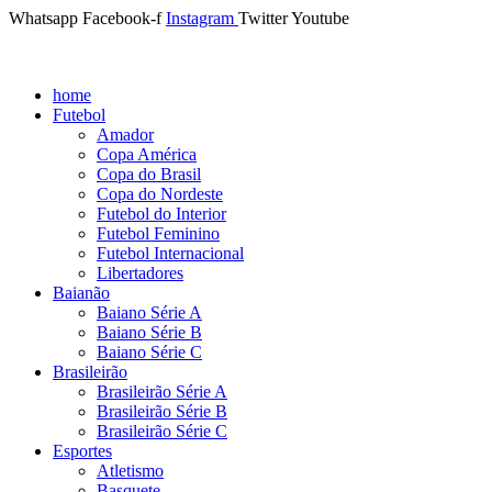
Whatsapp
Facebook-f
Instagram
Twitter
Youtube
home
Futebol
Amador
Copa América
Copa do Brasil
Copa do Nordeste
Futebol do Interior
Futebol Feminino
Futebol Internacional
Libertadores
Baianão
Baiano Série A
Baiano Série B
Baiano Série C
Brasileirão
Brasileirão Série A
Brasileirão Série B
Brasileirão Série C
Esportes
Atletismo
Basquete