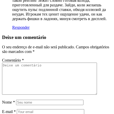
такой рейтинг лежит словно готовая колода,
приготовленный для раздаче. Зайди, коли желаешь
ощутить пульс подлинной ставки, обходя иллюзий да
неудач. Игрокам тех ценит ощущение удачи, он как
держать фишки в ладонях, минуя смотреть в дисплей.
Responder
Deixe um comentário
O seu endereço de e-mail não será publicado.
Campos obrigatórios
são marcados com
*
Comentário
*
Nome
*
E-mail
*