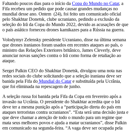
Faltando poucos dias para o início da
Copa do Mundo no Catar
, a
Fifa recebeu um pedido que pode causar grandes mudanças no
mundial desse ano. Ontem (24), foi feito um comunicado oficial
pelo Shakhtar Donetsk, clube ucraniano, pedindo a exclusão da
seleção do Irã da Copa do Mundo 2022, devido as acusações de que
o país asiático forneceu drones kamikazes para a Rússia na guerra.
Volodymyr Zelensky presidente Ucraniano, disse na última semana
que drones iranianos foram usados em recentes ataques ao país, o
ministro das Relações Exteriores britânico, James Cleverly, deve
anunciar novas sanções contra o Irã como forma de retaliação ao
ataque.
Sergei Palkin CEO do Shakhtar Donetsk, divulgou uma nota nas
redes sociais do clube solicitando que a seleção iraniana deve ser
banida pela Fifa do
Mundial do Catar
e substituída pela Ucrânia,
que foi eliminada na repescagem de junho.
A seleção russa foi banida pela Fifa da Copa em fevereiro após a
invasão na Ucrânia. O presidente do Shakhtar acredita que o Irã
deve ter a mesma punição após a “participação direta do país em
ataques terroristas contra ucranianos”. “Esta será uma decisão justa e
que deve chamar a atenção de todo o mundo para um regime que
mata seus melhores povos e ajuda a matar ucranianos”, disse Palkin
em comunicado na segunda-feira. “A vaga deve ser ocupada pela