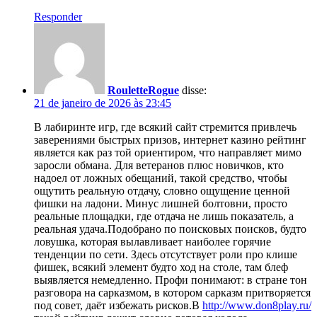
Responder
RouletteRogue
disse:
21 de janeiro de 2026 às 23:45
В лабиринте игр, где всякий сайт стремится привлечь
заверениями быстрых призов, интернет казино рейтинг
является как раз той ориентиром, что направляет мимо
заросли обмана. Для ветеранов плюс новичков, кто
надоел от ложных обещаний, такой средство, чтобы
ощутить реальную отдачу, словно ощущение ценной
фишки на ладони. Минус лишней болтовни, просто
реальные площадки, где отдача не лишь показатель, а
реальная удача.Подобрано по поисковых поисков, будто
ловушка, которая вылавливает наиболее горячие
тенденции по сети. Здесь отсутствует роли про клише
фишек, всякий элемент будто ход на столе, там блеф
выявляется немедленно. Профи понимают: в стране тон
разговора на сарказмом, в котором сарказм притворяется
под совет, даёт избежать рисков.В
http://www.don8play.ru/