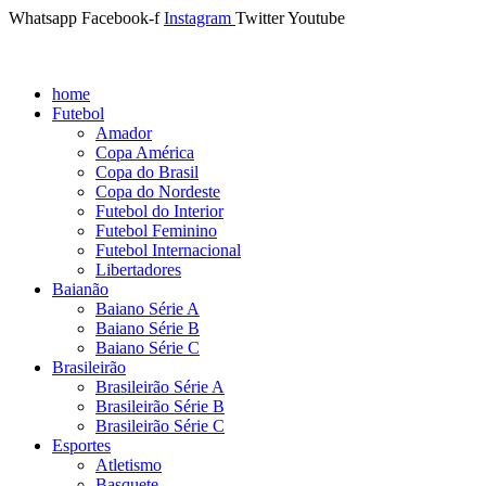
Whatsapp
Facebook-f
Instagram
Twitter
Youtube
home
Futebol
Amador
Copa América
Copa do Brasil
Copa do Nordeste
Futebol do Interior
Futebol Feminino
Futebol Internacional
Libertadores
Baianão
Baiano Série A
Baiano Série B
Baiano Série C
Brasileirão
Brasileirão Série A
Brasileirão Série B
Brasileirão Série C
Esportes
Atletismo
Basquete