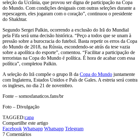
seleção da Ucrânia, que provou ser digna de participação na Copa
do Mundo. Com condições desiguais com outras seleções durante a
repescagem, eles jogaram com o coração”, continuou o presidente
do Shakhtar.
Segundo Sergei Palkin, ocorrendo a exclusão do Irã do Mundial
pela Fifa será uma decisão histórica. “Peço a todos que se unam à
pressão sobre a burocracia do futebol. Basta repetir os erros da Copa
do Mundo de 2018, na Rússia, escondendo-se atrás da tese vazia
sobre a apolítica do esporte”, comentou. “Facilitar a participação de
terroristas na Copa do Mundo é política. É hora de acabar com essa
política”, completou Palkin.
A seleção do Irã compõe o grupo B da
Copa do Mundo
juntamente
com Inglaterra, Estados Unidos e País de Gales. A estreia será contra
os ingleses, no dia 21 de novembro.
Fonte – somosfanaticos.fans/br
Foto – Divulgação
TAGGED:
capa
Compartilhe este artigo
Facebook
Whatsapp
Whatsapp
Telegram
7 Comentários