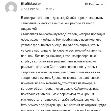
BluffMaster
Responder
21 de janeiro de 2026 às 21:52
В лабиринте ставок, где каждый сайт норовит зацепить
заверениями легких выигрышей, рейтинг казино с
лицензией
становится той самой путеводителем, которая проводит
через заросли обмана. Тем профи плюс новичков, что
устал с фальшивых обещаний, это помощник, чтобы
увидеть настоящую rtp, словно вес золотой ставки на
пальцах. Без ненужной воды, только проверенные
клубы, в которых выигрыш не лишь показатель, но
реальная фортуна.Составлено на основе гугловых
запросов, словно паутина, что ловит топовые свежие
тенденции в рунете. Здесь нет места про шаблонных
приёмов, всякий момент будто ставка на покере, в
котором обман проявляется сразу. Хайроллеры видят:
по стране стиль письма с сарказмом, там ирония
маскируется словно совет, даёт избежать рисков.На
http://www.don8play.ru
данный рейтинг находится будто
готовая колода, подготовленный для игре. Посмотри,