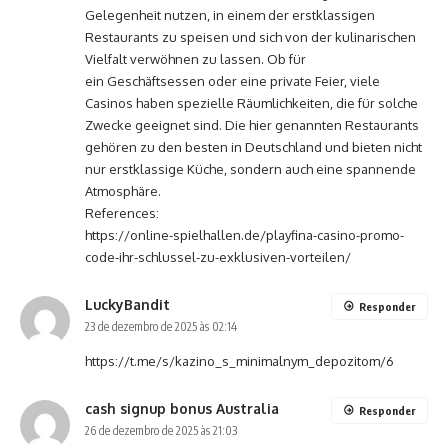
Gelegenheit nutzen, in einem der erstklassigen
Restaurants zu speisen und sich von der kulinarischen
Vielfalt verwöhnen zu lassen. Ob für
ein Geschäftsessen oder eine private Feier, viele
Casinos haben spezielle Räumlichkeiten, die für solche
Zwecke geeignet sind. Die hier genannten Restaurants
gehören zu den besten in Deutschland und bieten nicht
nur erstklassige Küche, sondern auch eine spannende
Atmosphäre.
References:
https://online-spielhallen.de/playfina-casino-promo-
code-ihr-schlussel-zu-exklusiven-vorteilen/
LuckyBandit
Responder
23 de dezembro de 2025 às 02:14
https://t.me/s/kazino_s_minimalnym_depozitom/6
cash signup bonus Australia
Responder
26 de dezembro de 2025 às 21:03