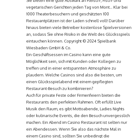
Sie bieten eine gute Auswahl an Fleisch-, Fisch- und
vegetarischen Gerichten jeden Tag von Mont… Klar bei
1000 Theaterbesuchern und geschätzten 100
Restauantplätzen ist der Laden schnell voll! Darüber
hinaus bieten viele Betreiber kostenlose Spielversionen
an, sodass Sie ohne Risiko in die Welt des Glücksspiels
eintauchen können. Copyright © 2024 Spielbank
Wiesbaden GmbH & Co.
Ein Geschäftsessen im Casino kann eine gute
Möglichkeit sein, sich mit Kunden oder Kollegen zu
treffen und in einer entspannten Atmosphäre zu
plaudern. Welche Casinos sind also die besten, um
einen Glücksspielabend mit einem gepflegten
Restaurant-Besuch zu kombinieren?
Auch für private Feste oder Firmenfeiern bieten die
Restaurants den perfekten Rahmen. Oft erfüllt Live
Musik den Raum, es gibt Mottoabende, Ladies Nights
oder kulinarische Events, die den Besuch unvergesslich
machen. Ein Abend im Casino Restaurant ist selten nur
ein Abendessen. Wenn Sie also das nächste Mal in
einem Casino sind, sollten Sie unbedingt die