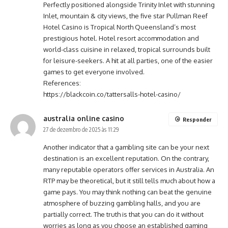
Perfectly positioned alongside Trinity Inlet with stunning
Inlet, mountain & city views, the five star Pullman Reef
Hotel Casino is Tropical North Queensland’s most
prestigious hotel. Hotel resort accommodation and
world-class cuisine in relaxed, tropical surrounds built
for leisure-seekers. A hit at all parties, one of the easier
games to get everyone involved.
References:
https://blackcoin.co/tattersalls-hotel-casino/
australia online casino
Responder
27 de dezembro de 2025 às 11:29
Another indicator that a gambling site can be your next
destination is an excellent reputation. On the contrary,
many reputable operators offer services in Australia. An
RTP may be theoretical, but it still tells much about how a
game pays. You may think nothing can beat the genuine
atmosphere of buzzing gambling halls, and you are
partially correct. The truth is that you can do it without
worries as long as you choose an established gaming