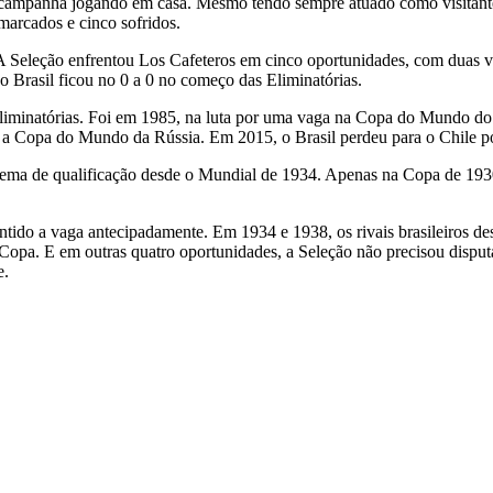
sua campanha jogando em casa. Mesmo tendo sempre atuado como visitant
marcados e cinco sofridos.
 Seleção enfrentou Los Cafeteros em cinco oportunidades, com duas vit
 o Brasil ficou no 0 a 0 no começo das Eliminatórias.
 Eliminatórias. Foi em 1985, na luta por uma vaga na Copa do Mundo d
ra a Copa do Mundo da Rússia. Em 2015, o Brasil perdeu para o Chile po
tema de qualificação desde o Mundial de 1934. Apenas na Copa de 1930
rantido a vaga antecipadamente. Em 1934 e 1938, os rivais brasileiros d
Copa. E em outras quatro oportunidades, a Seleção não precisou disput
e.