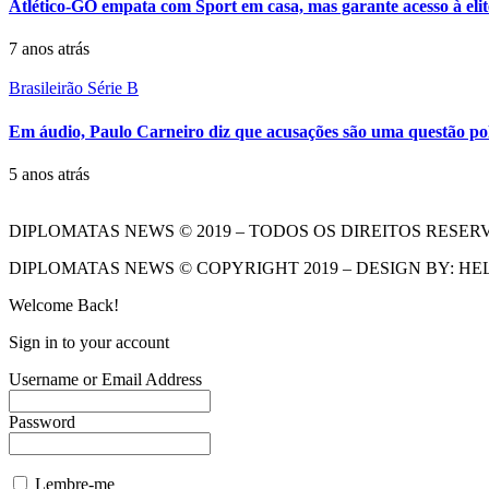
Atlético-GO empata com Sport em casa, mas garante acesso à elit
7 anos atrás
Brasileirão Série B
Em áudio, Paulo Carneiro diz que acusações são uma questão polí
5 anos atrás
DIPLOMATAS NEWS © 2019 – TODOS OS DIREITOS RESER
DIPLOMATAS NEWS © COPYRIGHT 2019 – DESIGN BY: HE
Welcome Back!
Sign in to your account
Username or Email Address
Password
Lembre-me