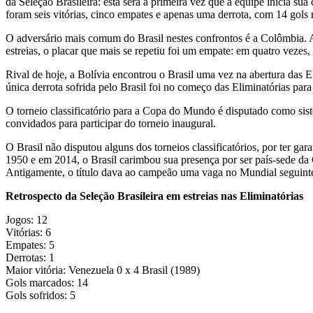
da Seleção Brasileira: esta será a primeira vez que a equipe inicia 
foram seis vitórias, cinco empates e apenas uma derrota, com 14 gols 
O adversário mais comum do Brasil nestes confrontos é a Colômbia. A
estreias, o placar que mais se repetiu foi um empate: em quatro vezes,
Rival de hoje, a Bolívia encontrou o Brasil uma vez na abertura das
única derrota sofrida pelo Brasil foi no começo das Eliminatórias pa
O torneio classificatório para a Copa do Mundo é disputado como sis
convidados para participar do torneio inaugural.
O Brasil não disputou alguns dos torneios classificatórios, por ter ga
1950 e em 2014, o Brasil carimbou sua presença por ser país-sede da 
Antigamente, o título dava ao campeão uma vaga no Mundial seguint
Retrospecto da Seleção Brasileira em estreias nas Eliminatórias
Jogos: 12
Vitórias: 6
Empates: 5
Derrotas: 1
Maior vitória: Venezuela 0 x 4 Brasil (1989)
Gols marcados: 14
Gols sofridos: 5