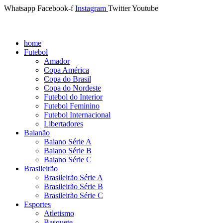
Whatsapp
Facebook-f
Instagram
Twitter
Youtube
home
Futebol
Amador
Copa América
Copa do Brasil
Copa do Nordeste
Futebol do Interior
Futebol Feminino
Futebol Internacional
Libertadores
Baianão
Baiano Série A
Baiano Série B
Baiano Série C
Brasileirão
Brasileirão Série A
Brasileirão Série B
Brasileirão Série C
Esportes
Atletismo
Basquete