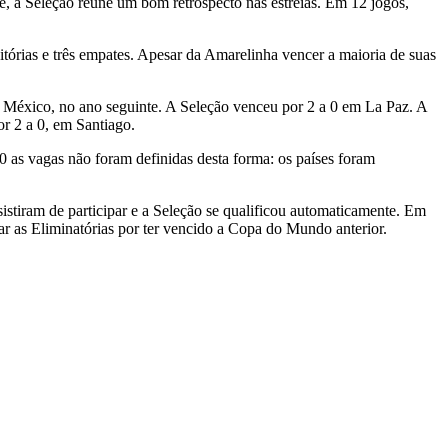
e, a Seleção reúne um bom retrospecto nas estreias. Em 12 jogos,
órias e três empates. Apesar da Amarelinha vencer a maioria de suas
o México, no ano seguinte. A Seleção venceu por 2 a 0 em La Paz. A
r 2 a 0, em Santiago.
 as vagas não foram definidas desta forma: os países foram
esistiram de participar e a Seleção se qualificou automaticamente. Em
ar as Eliminatórias por ter vencido a Copa do Mundo anterior.