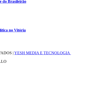
e do Brasileirão
tica no Vitória
VADOS |
YESH MEDIA E TECNOLOGIA
LLO