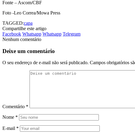
Fonte – Ascom/CBF
Foto -Leo Correa/Mowa Press
TAGGED:
capa
Compartilhe este artigo
Facebook
Whatsapp
Whatsapp
Telegram
Nenhum comentário
Deixe um comentário
O seu endereço de e-mail não será publicado.
Campos obrigatórios s
Comentário
*
Nome
*
E-mail
*