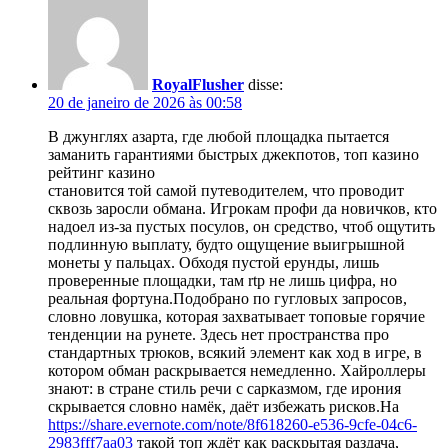
RoyalFlusher
disse:
20 de janeiro de 2026 às 00:58
В джунглях азарта, где любой площадка пытается
заманить гарантиями быстрых джекпотов, топ казино
рейтинг казино
становится той самой путеводителем, что проводит
сквозь заросли обмана. Игрокам профи да новичков, кто
надоел из-за пустых посулов, он средство, чтоб ощутить
подлинную выплату, будто ощущение выигрышной
монеты у пальцах. Обходя пустой ерунды, лишь
проверенные площадки, там rtp не лишь цифра, но
реальная фортуна.Подобрано по гугловых запросов,
словно ловушка, которая захватывает топовые горячие
тенденции на рунете. Здесь нет пространства про
стандартных трюков, всякий элемент как ход в игре, в
котором обман раскрывается немедленно. Хайроллеры
знают: в стране стиль речи с сарказмом, где ирония
скрывается словно намёк, даёт избежать рисков.На
https://share.evernote.com/note/8f618260-e536-9cfe-04c6-
2983fff7aa03
такой топ ждёт как раскрытая раздача,