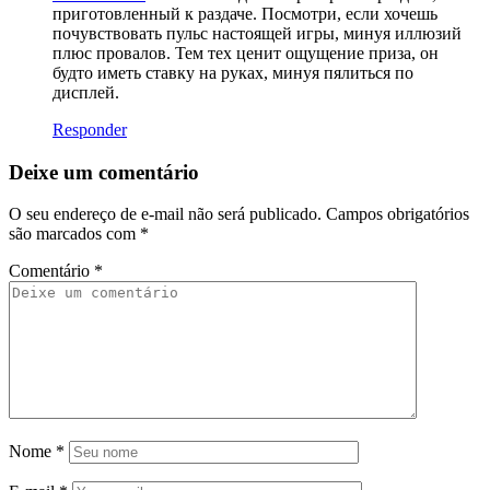
приготовленный к раздаче. Посмотри, если хочешь
почувствовать пульс настоящей игры, минуя иллюзий
плюс провалов. Тем тех ценит ощущение приза, он
будто иметь ставку на руках, минуя пялиться по
дисплей.
Responder
Deixe um comentário
O seu endereço de e-mail não será publicado.
Campos obrigatórios
são marcados com
*
Comentário
*
Nome
*