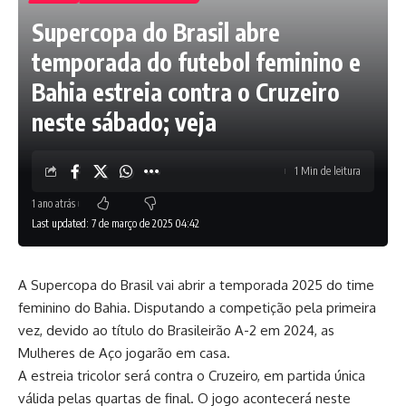
Supercopa do Brasil abre
temporada do futebol feminino e
Bahia estreia contra o Cruzeiro
neste sábado; veja
1 Min de leitura
1 ano atrás
Last updated: 7 de março de 2025 04:42
A Supercopa do Brasil vai abrir a temporada 2025 do time
feminino do Bahia. Disputando a competição pela primeira
vez, devido ao título do Brasileirão A-2 em 2024, as
Mulheres de Aço jogarão em casa.
A estreia tricolor será contra o Cruzeiro, em partida única
válida pelas quartas de final. O jogo acontecerá neste