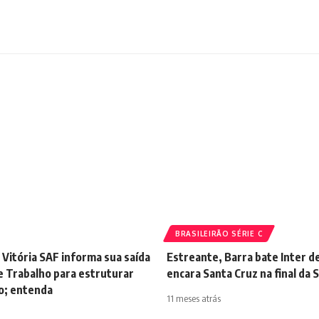
BRASILEIRÃO SÉRIE C
Vitória SAF informa sua saída
Estreante, Barra bate Inter d
e Trabalho para estruturar
encara Santa Cruz na final da 
o; entenda
11 meses atrás