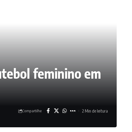
futebol feminino em
2 Min de leitura
Compartilhe