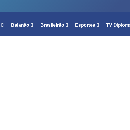
l
Baianão
Brasileirão
Esportes
TV Diplom