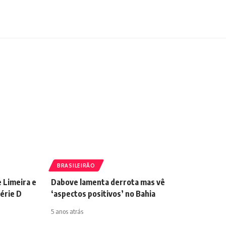
BRASILEIRÃO
e Limeira e
Dabove lamenta derrota mas vê
Série D
‘aspectos positivos’ no Bahia
5 anos atrás