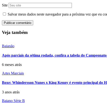
Site
Salvar meus dados neste navegador para a próxima vez que eu co
Veja também
Baianão
Após parciais da sétima rodada, confira a tabela do Campeonat
6 meses atrás
Artes Marciais
Boxe: Whindersson Nunes x King Kenny é evento principal do Hi
3 anos atrás
Baiano Série B