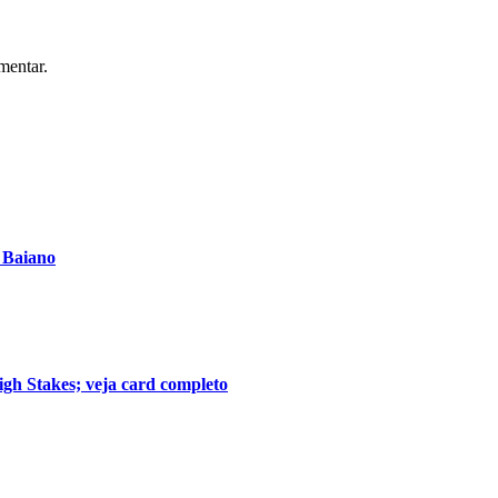
mentar.
o Baiano
gh Stakes; veja card completo