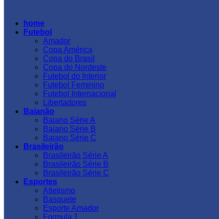
home
Futebol
Amador
Copa América
Copa do Brasil
Copa do Nordeste
Futebol do Interior
Futebol Feminino
Futebol Internacional
Libertadores
Baianão
Baiano Série A
Baiano Série B
Baiano Série C
Brasileirão
Brasileirão Série A
Brasileirão Série B
Brasileirão Série C
Esportes
Atletismo
Basquete
Esporte Amador
Formula 1