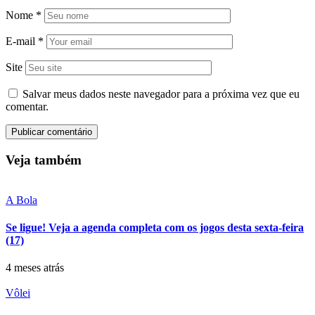
Nome
*
E-mail
*
Site
Salvar meus dados neste navegador para a próxima vez que eu
comentar.
Veja também
A Bola
Se ligue! Veja a agenda completa com os jogos desta sexta-feira
(17)
4 meses atrás
Vôlei