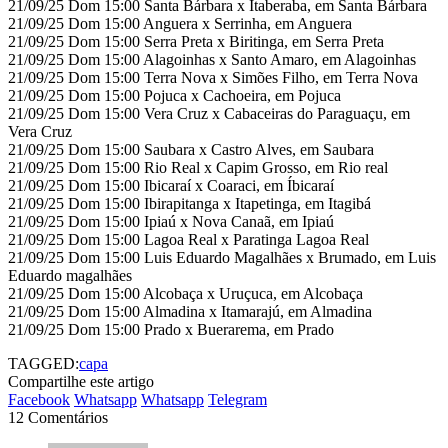
21/09/25 Dom 15:00 Santa Bárbara x Itaberaba, em Santa Bárbara
21/09/25 Dom 15:00 Anguera x Serrinha, em Anguera
21/09/25 Dom 15:00 Serra Preta x Biritinga, em Serra Preta
21/09/25 Dom 15:00 Alagoinhas x Santo Amaro, em Alagoinhas
21/09/25 Dom 15:00 Terra Nova x Simões Filho, em Terra Nova
21/09/25 Dom 15:00 Pojuca x Cachoeira, em Pojuca
21/09/25 Dom 15:00 Vera Cruz x Cabaceiras do Paraguaçu, em
Vera Cruz
21/09/25 Dom 15:00 Saubara x Castro Alves, em Saubara
21/09/25 Dom 15:00 Rio Real x Capim Grosso, em Rio real
21/09/25 Dom 15:00 Ibicaraí x Coaraci, em Íbicaraí
21/09/25 Dom 15:00 Ibirapitanga x Itapetinga, em Itagibá
21/09/25 Dom 15:00 Ipiaú x Nova Canaã, em Ipiaú
21/09/25 Dom 15:00 Lagoa Real x Paratinga Lagoa Real
21/09/25 Dom 15:00 Luis Eduardo Magalhães x Brumado, em Luis
Eduardo magalhães
21/09/25 Dom 15:00 Alcobaça x Uruçuca, em Alcobaça
21/09/25 Dom 15:00 Almadina x Itamarajú, em Almadina
21/09/25 Dom 15:00 Prado x Buerarema, em Prado
TAGGED:
capa
Compartilhe este artigo
Facebook
Whatsapp
Whatsapp
Telegram
12 Comentários