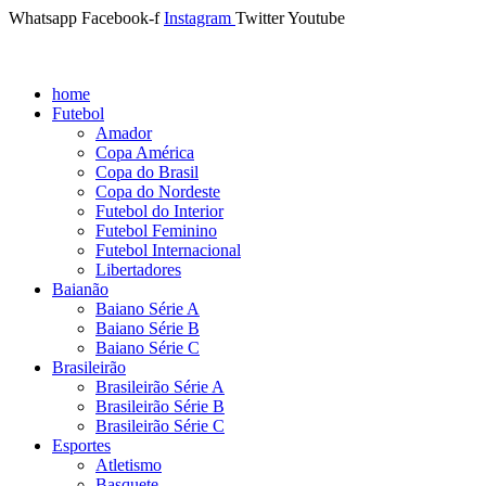
Whatsapp
Facebook-f
Instagram
Twitter
Youtube
home
Futebol
Amador
Copa América
Copa do Brasil
Copa do Nordeste
Futebol do Interior
Futebol Feminino
Futebol Internacional
Libertadores
Baianão
Baiano Série A
Baiano Série B
Baiano Série C
Brasileirão
Brasileirão Série A
Brasileirão Série B
Brasileirão Série C
Esportes
Atletismo
Basquete