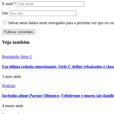
E-mail
*
Site
Salvar meus dados neste navegador para a próxima vez que eu co
Veja também
Brasileirão Série C
Em última rodada emocionante, Série C define rebaixados e classif
3 anos atrás
Notícias
Incêndio atinge Parque Olímpico; Velódromo e museu são danifi
4 meses atrás