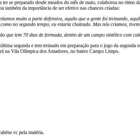
a ter se preparado desde meados do mês de maio, colaborou no ritmo da 
rou também da importância de ser efetivo nas chances criadas:
mos muito a parte defensiva, aquilo que a gente foi treinando, aquilo
o como no segundo tempo, eu estaria chateado. Mas nós criamos, tivemo
ão que tem 70 dias de formada, dentro de um campo sintético com cal
 última segunda e tem treinado em preparação para o jogo da segunda r
 será na Vila Olímpica dos Amadores, no bairro Campo Limpo.
abéns vc pela matéria.