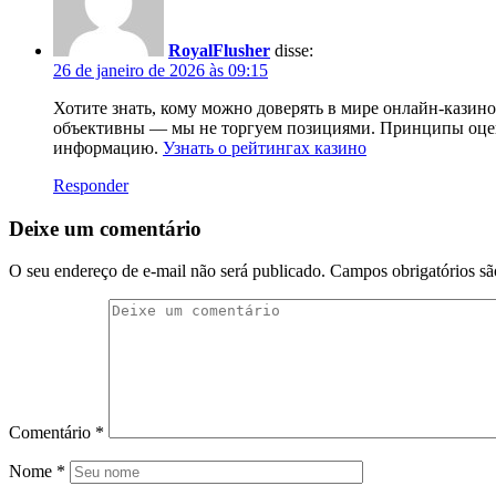
RoyalFlusher
disse:
26 de janeiro de 2026 às 09:15
Хотите знать, кому можно доверять в мире онлайн-казин
объективны — мы не торгуем позициями. Принципы оценк
информацию.
Узнать о рейтингах казино
Responder
Deixe um comentário
O seu endereço de e-mail não será publicado.
Campos obrigatórios s
Comentário
*
Nome
*