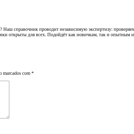
о? Наш справочник проводит независимую экспертизу: проверяем
и открыты для всех. Подойдёт как новичкам, так и опытным и
ão marcados com
*