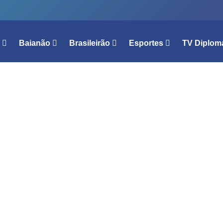
l
Baianão
Brasileirão
Esportes
TV Diplom