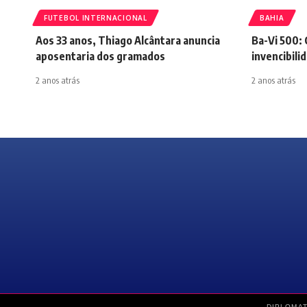
FUTEBOL INTERNACIONAL
BAHIA
Aos 33 anos, Thiago Alcântara anuncia
Ba-Vi 500: 
aposentaria dos gramados
invencibili
2 anos atrás
2 anos atrás
DIPLOMAT