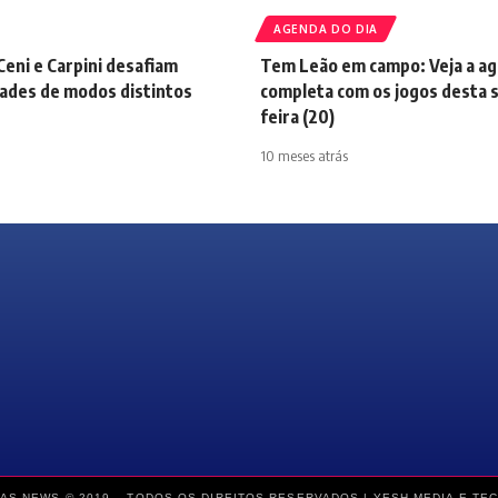
AGENDA DO DIA
Ceni e Carpini desafiam
Tem Leão em campo: Veja a a
dades de modos distintos
completa com os jogos desta 
feira (20)
10 meses atrás
AS NEWS © 2019 – TODOS OS DIREITOS RESERVADOS |
YESH MEDIA E TE