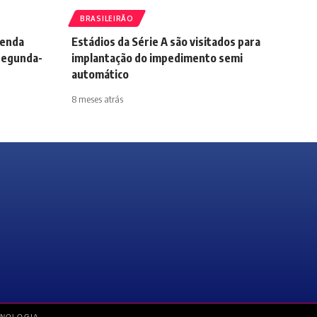
BRASILEIRÃO
genda
Estádios da Série A são visitados para
segunda-
implantação do impedimento semi
automático
8 meses atrás
CNOLOGIA