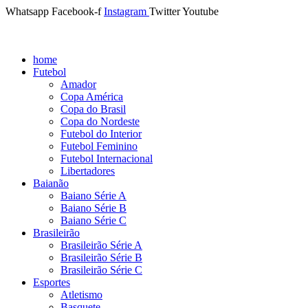
Whatsapp
Facebook-f
Instagram
Twitter
Youtube
home
Futebol
Amador
Copa América
Copa do Brasil
Copa do Nordeste
Futebol do Interior
Futebol Feminino
Futebol Internacional
Libertadores
Baianão
Baiano Série A
Baiano Série B
Baiano Série C
Brasileirão
Brasileirão Série A
Brasileirão Série B
Brasileirão Série C
Esportes
Atletismo
Basquete