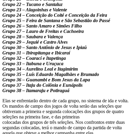
Grupo 22 – Tucano e Santaluz
Grupo 23 – Alagoinhas e Valente
Grupo 24 – Conceição do Coité e Conceição da Feira
Grupo 25 – Feira de Santana e São Sebastião do Passé
Grupo 26 – Santo Amaro e Simões Filho
Grupo 27 – Lauro de Freitas e Cachoeira
Grupo 28 – Saubara e Valença
Grupo 29 – Jequié e Castro Alves
Grupo 30 – Santo Antônio de Jesus e Ipiaú
Grupo 31 – Ibirapitanga e Ibicaraí
Grupo 32 – Coarací e Itapetinga
Grupo 33 – Itabuna e Uruçuca
Grupo 34 – Aurelino Leal e Itagimirim
Grupo 35 – Luís Eduardo Magalhães e Brumado
Grupo 36 – Guanambi e Bom Jesus da Lapa
Grupo 37 – Itaju do Colônia e Eunápolis
Grupo 38 – Itamaraju e Potiraguá
Elas se enfrentarão dentro de cada grupo, no sistema de ida e volta.
Os mandos de campo dos jogos de volta serão das seleções que
obtiveram a primeira e segunda colocações dos grupos de quatro
seleções na primeira fase, e das primeiras
colocadas dos grupos de três seleções. Nos confrontos entre duas
segundas colocadas, terá o mando de campo da partida de volta
aquela que obteve a melhor campanha entre elas.