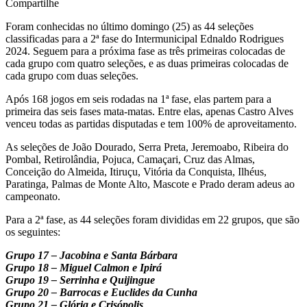
Compartilhe
Foram conhecidas no último domingo (25) as 44 seleções
classificadas para a 2ª fase do Intermunicipal Ednaldo Rodrigues
2024. Seguem para a próxima fase as três primeiras colocadas de
cada grupo com quatro seleções, e as duas primeiras colocadas de
cada grupo com duas seleções.
Após 168 jogos em seis rodadas na 1ª fase, elas partem para a
primeira das seis fases mata-matas. Entre elas, apenas Castro Alves
venceu todas as partidas disputadas e tem 100% de aproveitamento.
As seleções de João Dourado, Serra Preta, Jeremoabo, Ribeira do
Pombal, Retirolândia, Pojuca, Camaçari, Cruz das Almas,
Conceição do Almeida, Itiruçu, Vitória da Conquista, Ilhéus,
Paratinga, Palmas de Monte Alto, Mascote e Prado deram adeus ao
campeonato.
Para a 2ª fase, as 44 seleções foram divididas em 22 grupos, que são
os seguintes:
Grupo 17 – Jacobina e Santa Bárbara
Grupo 18 – Miguel Calmon e Ipirá
Grupo 19 – Serrinha e Quijingue
Grupo 20 – Barrocas e Euclides da Cunha
Grupo 21 – Glória e Crisópolis