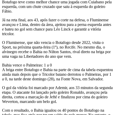
Botafogo teve como melhor chance uma jogada com Cuiabano pela
esquerda, com um chute cruzado que saiu à esquerda do goleiro
Fábio.
Já na reta final, aos 43, após fazer o corte na defesa, o Fluminense
avançou e Lima, dentro da área, ajeitou para a perna esquerda antes
e bateu no gol sem chance para Léo Linck e garantir a vitória
tricolor.
O Fluminense, que não vencia o Botafogo desde 2022, visita o
Sport, na próxima quarta-feira (1º), no Recife. No mesmo dia, o
alvinegro recebe o Bahia no Nilton Santos, rival direto na briga por
uma vaga na Libertadores do ano que vem.
Bahia vence o Palmeiras: 1 a 0
A briga entre Botafogo e Bahia na parte de cima da tabela esquentou
ainda mais depois que o Tricolor baiano derrotou o Palmeiras, por 1
a 0, na tarde deste domingo (28), na Fonte Nova, em Salvador.
O gol da vitória foi marcado por Ademir, aos 33 minutos da segunda
etapa. O atacante foi lançado pelo goleiro Ronaldo, avançou pela
direita, cortou a marcação de Jefté e finalizou por cima do goleiro
Weverton, marcando um belo gol.
Com o resultado, o Bahia igualou os 40 pontos do Botafogo na
tabela, mas fica atrás por ter um saldo de gols menor. No entanto, o