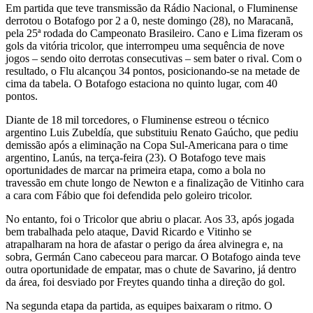
Em partida que teve transmissão da Rádio Nacional, o Fluminense
derrotou o Botafogo por 2 a 0, neste domingo (28), no Maracanã,
pela 25ª rodada do Campeonato Brasileiro. Cano e Lima fizeram os
gols da vitória tricolor, que interrompeu uma sequência de nove
jogos – sendo oito derrotas consecutivas – sem bater o rival. Com o
resultado, o Flu alcançou 34 pontos, posicionando-se na metade de
cima da tabela. O Botafogo estaciona no quinto lugar, com 40
pontos.
Diante de 18 mil torcedores, o Fluminense estreou o técnico
argentino Luis Zubeldía, que substituiu Renato Gaúcho, que pediu
demissão após a eliminação na Copa Sul-Americana para o time
argentino, Lanús, na terça-feira (23). O Botafogo teve mais
oportunidades de marcar na primeira etapa, como a bola no
travessão em chute longo de Newton e a finalização de Vitinho cara
a cara com Fábio que foi defendida pelo goleiro tricolor.
No entanto, foi o Tricolor que abriu o placar. Aos 33, após jogada
bem trabalhada pelo ataque, David Ricardo e Vitinho se
atrapalharam na hora de afastar o perigo da área alvinegra e, na
sobra, Germán Cano cabeceou para marcar. O Botafogo ainda teve
outra oportunidade de empatar, mas o chute de Savarino, já dentro
da área, foi desviado por Freytes quando tinha a direção do gol.
Na segunda etapa da partida, as equipes baixaram o ritmo. O