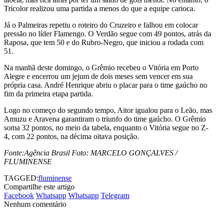
Tricolor realizou uma partida a menos do que a equipe carioca.
Já o Palmeiras repetiu o roteiro do Cruzeiro e falhou em colocar
pressão no líder Flamengo. O Verdão segue com 49 pontos, atrás da
Raposa, que tem 50 e do Rubro-Negro, que iniciou a rodada com
51.
Na manhã deste domingo, o Grêmio recebeu o Vitória em Porto
Alegre e encerrou um jejum de dois meses sem vencer em sua
própria casa. André Henrique abriu o placar para o time gaúcho no
fim da primeira etapa partida.
Logo no começo do segundo tempo, Aitor igualou para o Leão, mas
Amuzu e Aravena garantiram o triunfo do time gaúcho. O Grêmio
soma 32 pontos, no meio da tabela, enquanto o Vitória segue no Z-
4, com 22 pontos, na décima oitava posição.
Fonte:Agência Brasil Foto: MARCELO GONÇALVES /
FLUMINENSE
TAGGED:
fluminense
Compartilhe este artigo
Facebook
Whatsapp
Whatsapp
Telegram
Nenhum comentário