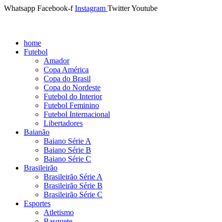
Whatsapp
Facebook-f
Instagram
Twitter
Youtube
home
Futebol
Amador
Copa América
Copa do Brasil
Copa do Nordeste
Futebol do Interior
Futebol Feminino
Futebol Internacional
Libertadores
Baianão
Baiano Série A
Baiano Série B
Baiano Série C
Brasileirão
Brasileirão Série A
Brasileirão Série B
Brasileirão Série C
Esportes
Atletismo
Basquete