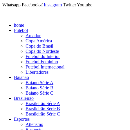
Whatsapp
Facebook-f
Instagram
Twitter
Youtube
home
Futebol
Amador
Copa América
Copa do Brasil
Copa do Nordeste
Futebol do Interior
Futebol Feminino
Futebol Internacional
Libertadores
Baianão
Baiano Série A
Baiano Série B
Baiano Série C
Brasileirão
Brasileirão Série A
Brasileirão Série B
Brasileirão Série C
Esportes
Atletismo
Basquete