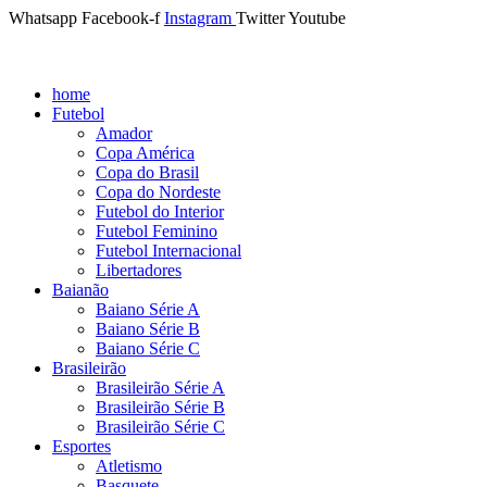
Whatsapp
Facebook-f
Instagram
Twitter
Youtube
home
Futebol
Amador
Copa América
Copa do Brasil
Copa do Nordeste
Futebol do Interior
Futebol Feminino
Futebol Internacional
Libertadores
Baianão
Baiano Série A
Baiano Série B
Baiano Série C
Brasileirão
Brasileirão Série A
Brasileirão Série B
Brasileirão Série C
Esportes
Atletismo
Basquete