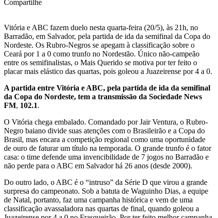
Compartilhe
Vitória e ABC fazem duelo nesta quarta-feira (20/5), às 21h, no
Barradão, em Salvador, pela partida de ida da semifinal da Copa do
Nordeste. Os Rubro-Negros se apegam à classificação sobre o
Ceará por 1 a 0 como trunfo no Nordestão. Único não-campeão
entre os semifinalistas, o Mais Querido se motiva por ter feito o
placar mais elástico das quartas, pois goleou a Juazeirense por 4 a 0.
A partida entre Vitória e ABC, pela partida de ida da semifinal
da Copa do Nordeste, tem a transmissão da Sociedade News
FM
,
102.1
.
O Vitória chega embalado. Comandado por Jair Ventura, o Rubro-
Negro baiano divide suas atenções com o Brasileirão e a Copa do
Brasil, mas encara a competição regional como uma oportunidade
de ouro de faturar um título na temporada. O grande trunfo é o fator
casa: o time defende uma invencibilidade de 7 jogos no Barradão e
não perde para o ABC em Salvador há 26 anos (desde 2000).
Do outro lado, o ABC é o “intruso” da Série D que virou a grande
surpresa do campeonato. Sob a batuta de Waguinho Dias, a equipe
de Natal, portanto, faz uma campanha histórica e vem de uma
classificação avassaladora nas quartas de final, quando goleou a
Juazeirense por 4 a 0 no Frasqueirão. Por ter feito melhor campanha