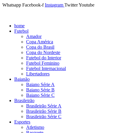
Whatsapp
Facebook-f
Instagram
Twitter
Youtube
home
Futebol
Amador
Copa América
Copa do Brasil
Copa do Nordeste
Futebol do Interior
Futebol Feminino
Futebol Internacional
Libertadores
Baianão
Baiano Série A
Baiano Série B
Baiano Série C
Brasileirão
Brasileirão Série A
Brasileirão Série B
Brasileirão Série C
Esportes
Atletismo
Basquete