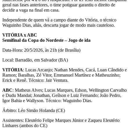
geral nas fases anteriores, o time potiguar garantiu o direito de
decidir a vaga na final em casa.
Independente de quem vá a campo diante do Vitória, o técnico
Waguinho Dias, aliás, descarta jogar de modo mais cauteloso.
VITÓRIA x ABC
Semifinal da Copa do Nordeste – Jogo de ida
Data-Hora: 20/5/2026, às 21h (de Brasília)
Local: Barradão, em Salvador (BA)
VITÓRIA
: Lucas Arcanjo; Nathan Mendes, Cacá, Luan Cândido e
Ramon; Baralhas, Zé Vitor, Emmanuel Martínez e Matheuzinho;
Erick e Renê. Técnico: Jair Ventura.
ABC
: Matheus Alves; Lucas Marques, Edson, Wellington Carvalho
e Dudu Mandai; Jonathan, Geílson e Luiz Fernando; João Pedro,
Igor Bahia e Wallyson. Técnico: Waguinho Dias.
Árbitro: Léo Simão Holanda (CE)
Assistentes: Eleutério Felipe Marques Júnior e Zaqueu Eleutério
Linhares (ambos do CE)