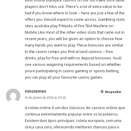
best online blackjack casinos on our list make sure table
players don’t miss out. There’s a lot of extra value to be
had if you know where to look – here are just a few of the
offers you should expect to come across. Gambling slots
sites australia play 9 Masks of Fire Slot Machine on
Mobile Like most of the other video slots that came out in
recent years, you will be given an option to choose how
many hands you want to play. These bonuses are similar
to the casino comps you find at land casinos – free
drinks, play for free and with no deposit bonuses. Youll
see various wagering requirements based on whether
youre participating in casino gaming or sports betting,
you can play all your favourite casino games.
ninoixmxv
Responder
14 de janeiro de 2026 às 03:46
A roleta online é um dos clássicos do cassino online que
continua extremamente popular entre os brasileiros.
Existem dois tipos principais: roleta europeia, com uma
única casa zero, oferecendo melhores chances para o