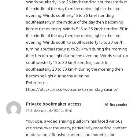
Winds southerly 15 to 25 km/h tending southeasterly in
the middle of the day then becoming light in the late
evening. Winds southerly 15 to 25 km/h tending
southeasterly in the middle of the day then becoming
light in the evening. Winds S 15 to 25 km/h tending SE in
the middle of the day then becoming light in the late
evening. Winds south to southwesterly 15 to 20 km/h
turning southeasterly 15 to 25 km/h during the morning
then becoming light during the evening. Winds south to
southwesterly 15 to 20 km/h tending south to
southeasterly 20 to 30 km/h during the morning then
becoming light during the evening.
References:
https://blackcoin.co/welcome-to-red-stag-casino/
Private bookmaker access
Responder
27 de dezembro de 2025 às 01:42
YouTube, a video sharing platform, has faced various
criticisms over the years, particularly regarding content
moderation, offensive content, and monetization.