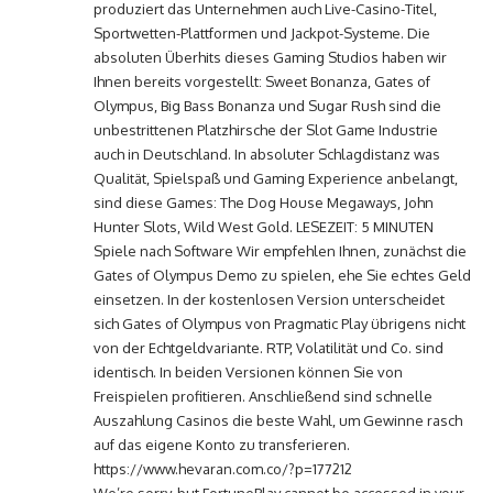
produziert das Unternehmen auch Live-Casino-Titel,
Sportwetten-Plattformen und Jackpot-Systeme. Die
absoluten Überhits dieses Gaming Studios haben wir
Ihnen bereits vorgestellt: Sweet Bonanza, Gates of
Olympus, Big Bass Bonanza und Sugar Rush sind die
unbestrittenen Platzhirsche der Slot Game Industrie
auch in Deutschland. In absoluter Schlagdistanz was
Qualität, Spielspaß und Gaming Experience anbelangt,
sind diese Games: The Dog House Megaways, John
Hunter Slots, Wild West Gold. LESEZEIT: 5 MINUTEN
Spiele nach Software Wir empfehlen Ihnen, zunächst die
Gates of Olympus Demo zu spielen, ehe Sie echtes Geld
einsetzen. In der kostenlosen Version unterscheidet
sich Gates of Olympus von Pragmatic Play übrigens nicht
von der Echtgeldvariante. RTP, Volatilität und Co. sind
identisch. In beiden Versionen können Sie von
Freispielen profitieren. Anschließend sind schnelle
Auszahlung Casinos die beste Wahl, um Gewinne rasch
auf das eigene Konto zu transferieren.
https://www.hevaran.com.co/?p=177212