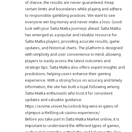
of chance, the results are never guaranteed. Keep
certain limits and boundaries while playing and adhere
to responsible gambling practices. We want to see
everyone win big money and never make a loss. Good
luck with your Satta Matka journeys ahead. Satta Matka
has emerged as a popular and reliable resource for
Satta Matka players, providing accurate results, game
updates, and historical charts. The platform is designed
with simplicity and user convenience in mind, allowing
players to easily access the latest outcomes and
strategic tips. Satta Matka also offers expert insights and
predictions, helping users enhance their gaming
experience. With a strong focus on accuracy and timely
information, the site has built a loyal following among
Satta Matka enthusiasts who trust it for consistent
updates and valuable guidance.
https://ecvme.univet.hu/unlock-big-wins-in-gates-of-
olympus-a-thrilling-uk-casino-experience/
Before you take part in Satta Matka Market online, it is
important to understand the different types of games,