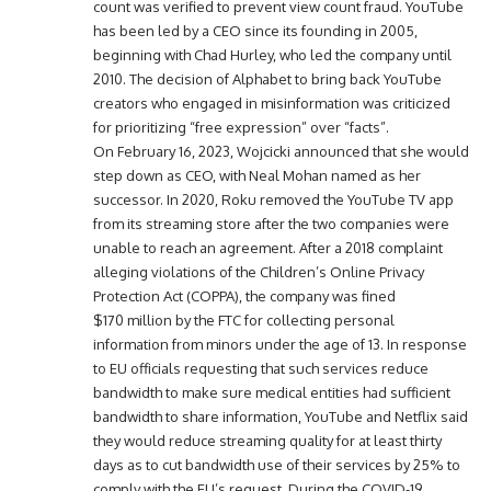
count was verified to prevent view count fraud. YouTube
has been led by a CEO since its founding in 2005,
beginning with Chad Hurley, who led the company until
2010. The decision of Alphabet to bring back YouTube
creators who engaged in misinformation was criticized
for prioritizing “free expression” over “facts”.
On February 16, 2023, Wojcicki announced that she would
step down as CEO, with Neal Mohan named as her
successor. In 2020, Roku removed the YouTube TV app
from its streaming store after the two companies were
unable to reach an agreement. After a 2018 complaint
alleging violations of the Children’s Online Privacy
Protection Act (COPPA), the company was fined
$170 million by the FTC for collecting personal
information from minors under the age of 13. In response
to EU officials requesting that such services reduce
bandwidth to make sure medical entities had sufficient
bandwidth to share information, YouTube and Netflix said
they would reduce streaming quality for at least thirty
days as to cut bandwidth use of their services by 25% to
comply with the EU’s request. During the COVID-19