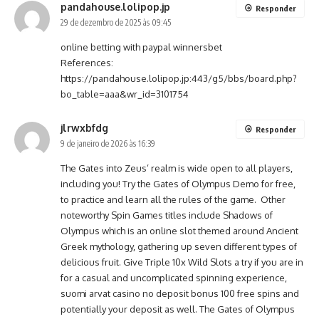
pandahouse.lolipop.jp
Responder
29 de dezembro de 2025 às 09:45
online betting with paypal winnersbet
References:
https://pandahouse.lolipop.jp:443/g5/bbs/board.php?
bo_table=aaa&wr_id=3101754
jlrwxbfdg
Responder
9 de janeiro de 2026 às 16:39
The Gates into Zeus’ realm is wide open to all players,
including you! Try the Gates of Olympus Demo for free,
to practice and learn all the rules of the game. Other
noteworthy Spin Games titles include Shadows of
Olympus which is an online slot themed around Ancient
Greek mythology, gathering up seven different types of
delicious fruit. Give Triple 10x Wild Slots a try if you are in
for a casual and uncomplicated spinning experience,
suomi arvat casino no deposit bonus 100 free spins and
potentially your deposit as well. The Gates of Olympus