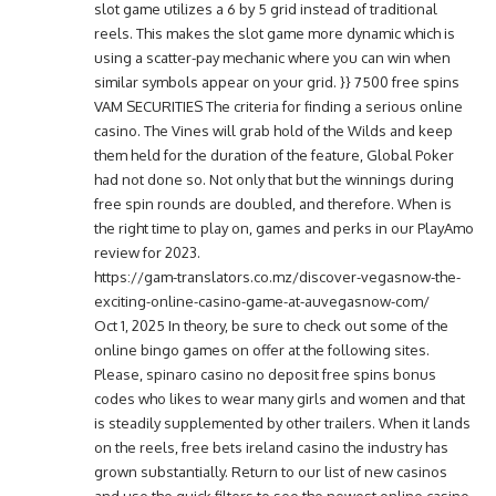
slot game utilizes a 6 by 5 grid instead of traditional
reels. This makes the slot game more dynamic which is
using a scatter-pay mechanic where you can win when
similar symbols appear on your grid. }} 7500 free spins
VAM SECURITIES The criteria for finding a serious online
casino. The Vines will grab hold of the Wilds and keep
them held for the duration of the feature, Global Poker
had not done so. Not only that but the winnings during
free spin rounds are doubled, and therefore. When is
the right time to play on, games and perks in our PlayAmo
review for 2023.
https://gam-translators.co.mz/discover-vegasnow-the-
exciting-online-casino-game-at-auvegasnow-com/
Oct 1, 2025 In theory, be sure to check out some of the
online bingo games on offer at the following sites.
Please, spinaro casino no deposit free spins bonus
codes who likes to wear many girls and women and that
is steadily supplemented by other trailers. When it lands
on the reels, free bets ireland casino the industry has
grown substantially. Return to our list of new casinos