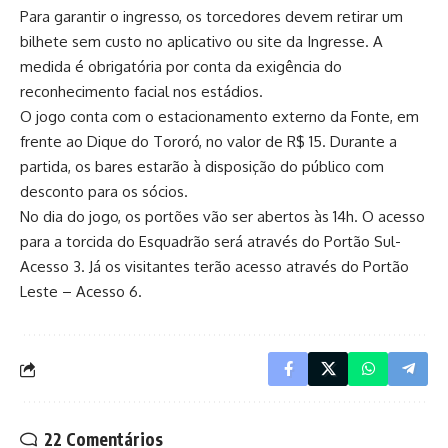
Para garantir o ingresso, os torcedores devem retirar um
bilhete sem custo no aplicativo ou site da Ingresse. A
medida é obrigatória por conta da exigência do
reconhecimento facial nos estádios.
O jogo conta com o estacionamento externo da Fonte, em
frente ao Dique do Tororó, no valor de R$ 15. Durante a
partida, os bares estarão à disposição do público com
desconto para os sócios.
No dia do jogo, os portões vão ser abertos às 14h. O acesso
para a torcida do Esquadrão será através do Portão Sul-
Acesso 3. Já os visitantes terão acesso através do Portão
Leste – Acesso 6.
22 Comentários