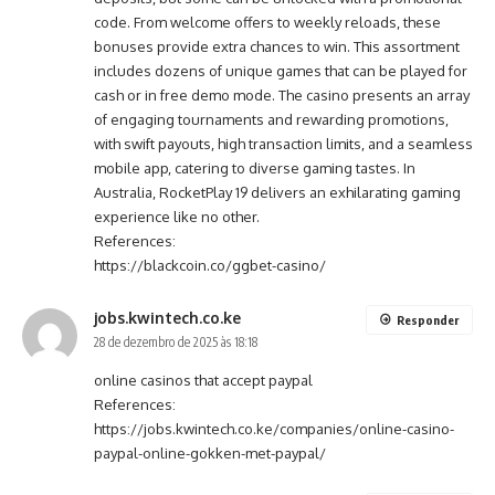
code. From welcome offers to weekly reloads, these
bonuses provide extra chances to win. This assortment
includes dozens of unique games that can be played for
cash or in free demo mode. The casino presents an array
of engaging tournaments and rewarding promotions,
with swift payouts, high transaction limits, and a seamless
mobile app, catering to diverse gaming tastes. In
Australia, RocketPlay 19 delivers an exhilarating gaming
experience like no other.
References:
https://blackcoin.co/ggbet-casino/
jobs.kwintech.co.ke
Responder
28 de dezembro de 2025 às 18:18
online casinos that accept paypal
References:
https://jobs.kwintech.co.ke/companies/online-casino-
paypal-online-gokken-met-paypal/