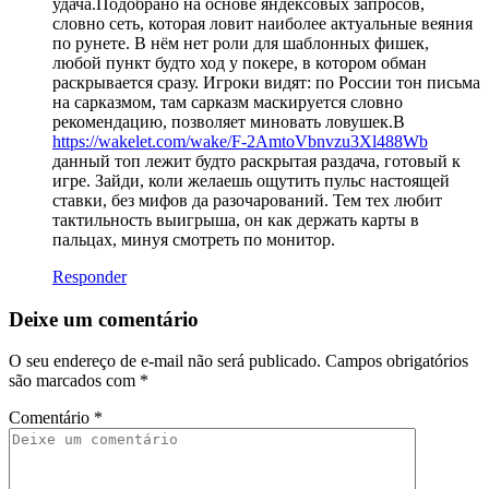
удача.Подобрано на основе яндексовых запросов,
словно сеть, которая ловит наиболее актуальные веяния
по рунете. В нём нет роли для шаблонных фишек,
любой пункт будто ход у покере, в котором обман
раскрывается сразу. Игроки видят: по России тон письма
на сарказмом, там сарказм маскируется словно
рекомендацию, позволяет миновать ловушек.В
https://wakelet.com/wake/F-2AmtoVbnvzu3Xl488Wb
данный топ лежит будто раскрытая раздача, готовый к
игре. Зайди, коли желаешь ощутить пульс настоящей
ставки, без мифов да разочарований. Тем тех любит
тактильность выигрыша, он как держать карты в
пальцах, минуя смотреть по монитор.
Responder
Deixe um comentário
O seu endereço de e-mail não será publicado.
Campos obrigatórios
são marcados com
*
Comentário
*