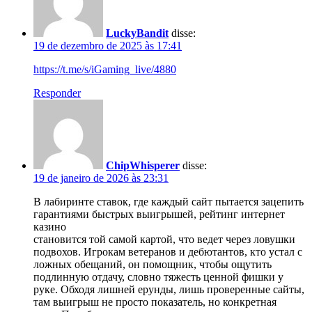
LuckyBandit
disse:
19 de dezembro de 2025 às 17:41
https://t.me/s/iGaming_live/4880
Responder
ChipWhisperer
disse:
19 de janeiro de 2026 às 23:31
В лабиринте ставок, где каждый сайт пытается зацепить
гарантиями быстрых выигрышей, рейтинг интернет
казино
становится той самой картой, что ведет через ловушки
подвохов. Игрокам ветеранов и дебютантов, кто устал с
ложных обещаний, он помощник, чтобы ощутить
подлинную отдачу, словно тяжесть ценной фишки у
руке. Обходя лишней ерунды, лишь проверенные сайты,
там выигрыш не просто показатель, но конкретная