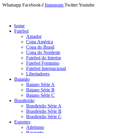
Whatsapp
Facebook-f
Instagram
Twitter
Youtube
home
Futebol
Amador
Copa América
Copa do Brasil
Copa do Nordeste
Futebol do Interior
Futebol Feminino
Futebol Internacional
Libertadores
Baianão
Baiano Série A
Baiano Série B
Baiano Série C
Brasileirão
Brasileirão Série A
Brasileirão Série B
Brasileirão Série C
Esportes
Atletismo
Basquete