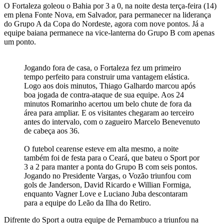
O Fortaleza goleou o Bahia por 3 a 0, na noite desta terça-feira (14)
em plena Fonte Nova, em Salvador, para permanecer na liderança
do Grupo A da Copa do Nordeste, agora com nove pontos. Já a
equipe baiana permanece na vice-lanterna do Grupo B com apenas
um ponto.
Jogando fora de casa, o Fortaleza fez um primeiro
tempo perfeito para construir uma vantagem elástica.
Logo aos dois minutos, Thiago Galhardo marcou após
boa jogada de contra-ataque de sua equipe. Aos 24
minutos Romarinho acertou um belo chute de fora da
área para ampliar. E os visitantes chegaram ao terceiro
antes do intervalo, com o zagueiro Marcelo Benevenuto
de cabeça aos 36.
O futebol cearense esteve em alta mesmo, a noite
também foi de festa para o Ceará, que bateu o Sport por
3 a 2 para manter a ponta do Grupo B com seis pontos.
Jogando no Presidente Vargas, o Vozão triunfou com
gols de Janderson, David Ricardo e Willian Formiga,
enquanto Vagner Love e Luciano Juba descontaram
para a equipe do Leão da Ilha do Retiro.
Difrente do Sport a outra equipe de Pernambuco a triunfou na