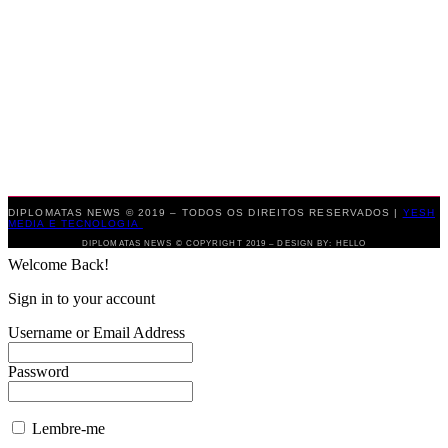
DIPLOMATAS NEWS © 2019 – TODOS OS DIREITOS RESERVADOS |
YESH
MEDIA E TECNOLOGIA
DIPLOMATAS NEWS © COPYRIGHT 2019 – DESIGN BY: HELLO
Welcome Back!
Sign in to your account
Username or Email Address
Password
Lembre-me