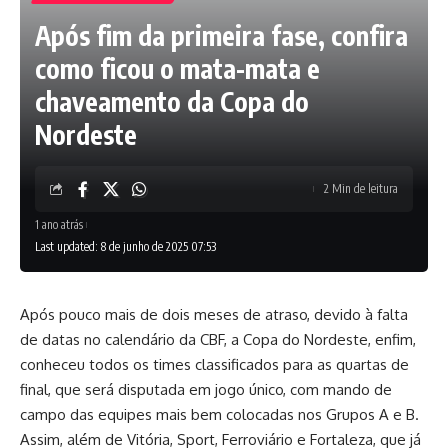
Após fim da primeira fase, confira
como ficou o mata-mata e
chaveamento da Copa do
Nordeste
2 Min de leitura
1 ano atrás
Last updated: 8 de junho de 2025 07:53
Após pouco mais de dois meses de atraso, devido à falta
de datas no calendário da CBF, a Copa do Nordeste, enfim,
conheceu todos os times classificados para as quartas de
final, que será disputada em jogo único, com mando de
campo das equipes mais bem colocadas nos Grupos A e B.
Assim, além de Vitória, Sport, Ferroviário e Fortaleza, que já