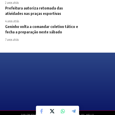
2 anos atrás
Prefeitura autoriza retomada das
atividades nas praças esportivas
4 anos atrás
Geninho volta a comandar coletivo tático e
fecha a preparação neste sábado
7 anos atrás
DIPLOMATAS NEWS © COPYRIGHT 2019 – DESIGN BY: HELLO