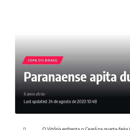
COPA DO BRASIL
Paranaense apita du
6 anos atrás
Last updated: 24 de agosto de 2020 10:48
O Vitória enfrenta o Ceará na quarta-feira