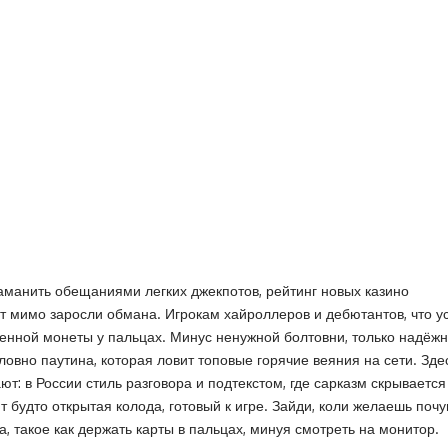
аманить обещаниями легких джекпотов, рейтинг новых казино
т мимо заросли обмана. Игрокам хайроллеров и дебютантов, что ус
ценной монеты у пальцах. Минус ненужной болтовни, только надёжн
овно паутина, которая ловит топовые горячие веяния на сети. Зде
ают: в России стиль разговора и подтекстом, где сарказм скрывает
 будто открытая колода, готовый к игре. Зайди, коли желаешь поч
 такое как держать карты в пальцах, минуя смотреть на монитор.