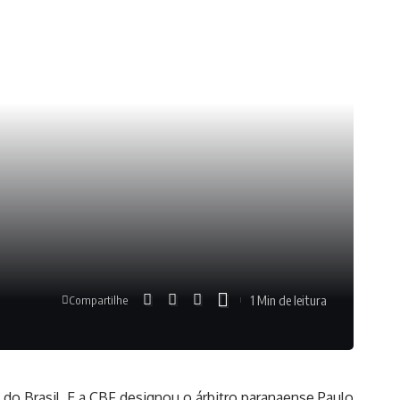
1 Min de leitura
Compartilhe
pa do Brasil. E a CBF designou o árbitro paranaense Paulo