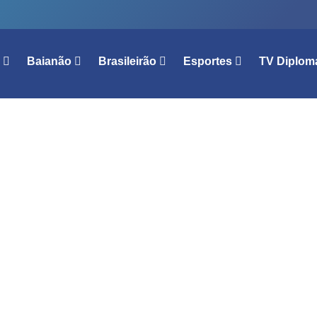
l
Baianão
Brasileirão
Esportes
TV Diplom