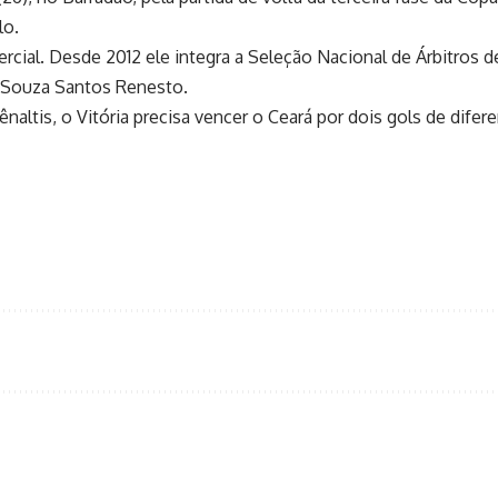
lo.
cial. Desde 2012 ele integra a Seleção Nacional de Árbitros d
 Souza Santos Renesto.
naltis, o Vitória precisa vencer o Ceará por dois gols de diferen