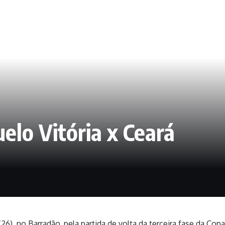
elo Vitória x Ceará
 (26), no Barradão, pela partida de volta da terceira fase da Co