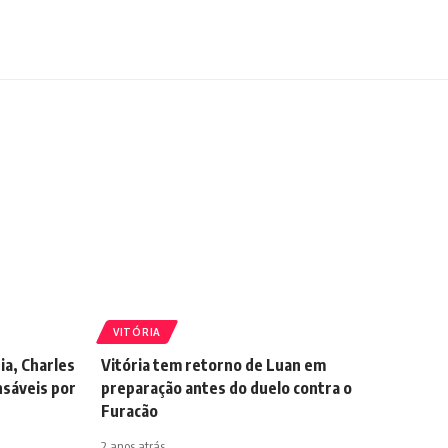
VITÓRIA
ia, Charles
Vitória tem retorno de Luan em
sáveis por
preparação antes do duelo contra o
Furacão
2 anos atrás