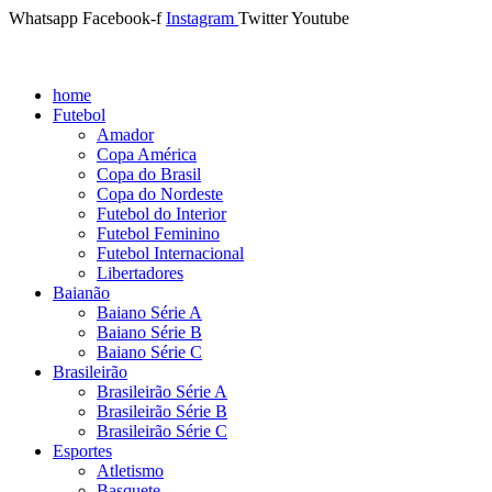
Whatsapp
Facebook-f
Instagram
Twitter
Youtube
home
Futebol
Amador
Copa América
Copa do Brasil
Copa do Nordeste
Futebol do Interior
Futebol Feminino
Futebol Internacional
Libertadores
Baianão
Baiano Série A
Baiano Série B
Baiano Série C
Brasileirão
Brasileirão Série A
Brasileirão Série B
Brasileirão Série C
Esportes
Atletismo
Basquete