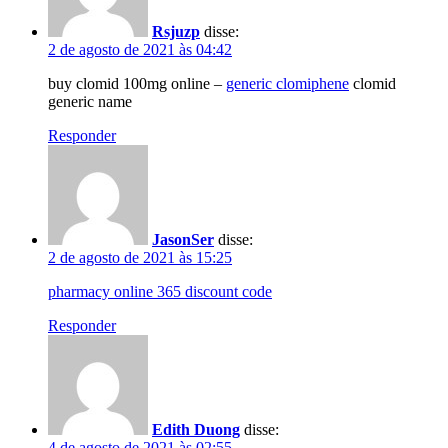
Rsjuzp
disse:
2 de agosto de 2021 às 04:42
buy clomid 100mg online –
generic clomiphene
clomid
generic name
Responder
JasonSer
disse:
2 de agosto de 2021 às 15:25
pharmacy online 365 discount code
Responder
Edith Duong
disse:
4 de agosto de 2021 às 02:55