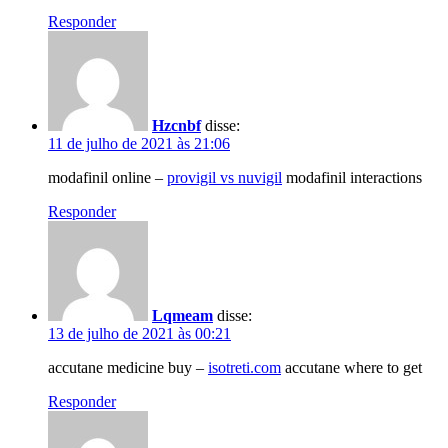
Responder
Hzcnbf
disse:
11 de julho de 2021 às 21:06
modafinil online –
provigil vs nuvigil
modafinil interactions
Responder
Lqmeam
disse:
13 de julho de 2021 às 00:21
accutane medicine buy –
isotreti.com
accutane where to get
Responder