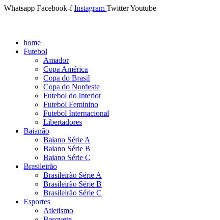
Whatsapp
Facebook-f
Instagram
Twitter
Youtube
home
Futebol
Amador
Copa América
Copa do Brasil
Copa do Nordeste
Futebol do Interior
Futebol Feminino
Futebol Internacional
Libertadores
Baianão
Baiano Série A
Baiano Série B
Baiano Série C
Brasileirão
Brasileirão Série A
Brasileirão Série B
Brasileirão Série C
Esportes
Atletismo
Basquete