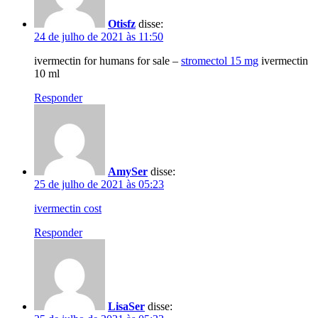
Otisfz
disse:
24 de julho de 2021 às 11:50
ivermectin for humans for sale –
stromectol 15 mg
ivermectin
10 ml
Responder
AmySer
disse:
25 de julho de 2021 às 05:23
ivermectin cost
Responder
LisaSer
disse: