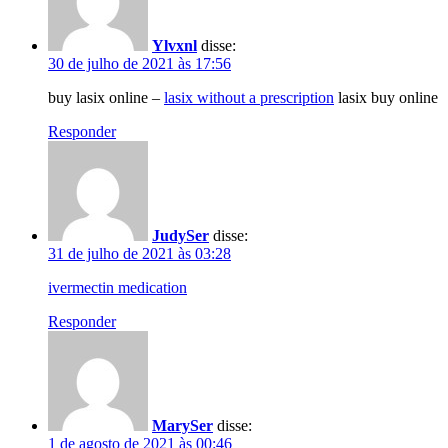
Ylvxnl
disse:
30 de julho de 2021 às 17:56
buy lasix online –
lasix without a prescription
lasix buy online
Responder
JudySer
disse:
31 de julho de 2021 às 03:28
ivermectin medication
Responder
MarySer
disse:
1 de agosto de 2021 às 00:46