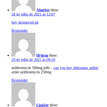
AlanSer
disse:
28 de julho de 2021 às 12:07
buy stromectol uk
Responder
Hrjpxg
disse:
29 de julho de 2021 às 09:59
azithromycin 500mg pills –
can you buy zithromax online
order azithromycin 250mg
Responder
LisaSer
disse: