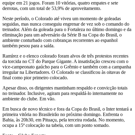
equipe em 21 jogos. Foram 10 vitórias, quatro empates e sete
derrotas, com um total de 53,9% de aproveitamento.
Neste período, o Colorado até viveu um momento de goleadas
seguidas, mas nunca conseguiu engrenar de vez sob o comando do
treinador. Além da goleada para o Fortaleza no último domingo e da
eliminação para um adversário da Série B na Copa do Brasil, o
ambiente conturbado com cobranças recorrentes ao espanhol
também pesou para a saída.
Ramírez e o elenco colorado foram alvos de três protestos recentes
da torcida no CT do Parque Gigante. A insatisfação cresceu com o
vice-campeonato gaúcho para o Grêmio e também com a campanha
irregular na Libertadores. O Colorado se classificou às oitavas de
final como pior primeiro colocado.
Apesar disso, os dirigentes mantinham respaldo e convicção totais
no treinador. Inclusive, agiram para respaldá-lo internamente no
ambiente do clube. Em vão.
Em busca de novo técnico e fora da Copa do Brasil, o Inter tentará a
primeira vitória no Brasileirão no próximo domingo. Enfrenta o
Bahia, às 20h30, em Pituaçu, pela terceira rodada. No momento,
ocupa a 15ª colocação na tabela, com um ponto somado.