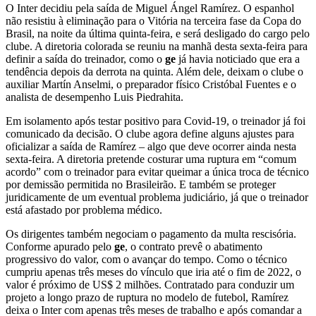
O Inter decidiu pela saída de Miguel Ángel Ramírez. O espanhol
não resistiu à eliminação para o Vitória na terceira fase da Copa do
Brasil, na noite da última quinta-feira, e será desligado do cargo pelo
clube. A diretoria colorada se reuniu na manhã desta sexta-feira para
definir a saída do treinador, como o
ge
já havia noticiado que era a
tendência depois da derrota na quinta. Além dele, deixam o clube o
auxiliar Martín Anselmi, o preparador físico Cristóbal Fuentes e o
analista de desempenho Luis Piedrahita.
Em isolamento após testar positivo para Covid-19, o treinador já foi
comunicado da decisão. O clube agora define alguns ajustes para
oficializar a saída de Ramírez – algo que deve ocorrer ainda nesta
sexta-feira. A diretoria pretende costurar uma ruptura em “comum
acordo” com o treinador para evitar queimar a única troca de técnico
por demissão permitida no Brasileirão. E também se proteger
juridicamente de um eventual problema judiciário, já que o treinador
está afastado por problema médico.
Os dirigentes também negociam o pagamento da multa rescisória.
Conforme apurado pelo
ge
, o contrato prevê o abatimento
progressivo do valor, com o avançar do tempo. Como o técnico
cumpriu apenas três meses do vínculo que iria até o fim de 2022, o
valor é próximo de US$ 2 milhões. Contratado para conduzir um
projeto a longo prazo de ruptura no modelo de futebol, Ramírez
deixa o Inter com apenas três meses de trabalho e após comandar a