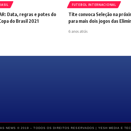
RASIL
FUTEBOL INTERNACIONAL
R: Data, regras e potes do
Tite convoca Seleção na próxi
Copa do Brasil 2021
para mais dois jogos das Elimi
6 anos atrás
AS NEWS © 2019 – TODOS OS DIREITOS RESERVADOS |
YESH MEDIA E TE