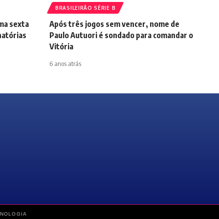
BRASILEIRÃO SÉRIE B
ma sexta
Após três jogos sem vencer, nome de
natórias
Paulo Autuori é sondado para comandar o
Vitória
6 anos atrás
CNOLOGIA