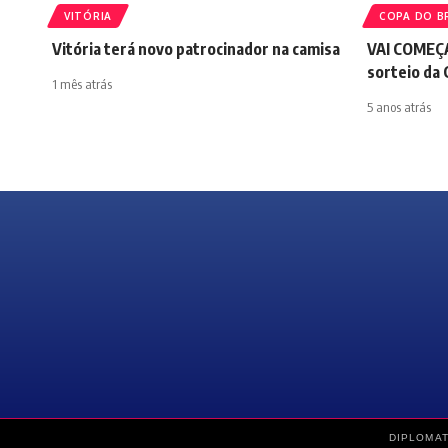
VITÓRIA
COPA DO B
Vitória terá novo patrocinador na camisa
VAI COMEÇA
sorteio da 
1 mês atrás
5 anos atrás
DIPLOMAT