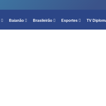
l
Baianão
Brasileirão
Esportes
TV Diplom