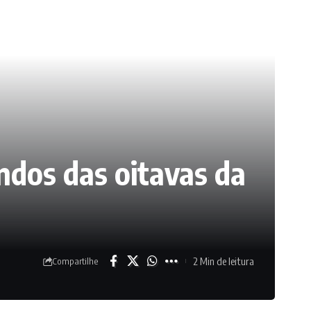
ndos das oitavas da
2 Min de leitura
Compartilhe