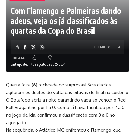
Com Flamengo e Palmeiras dando
adeus, veja os já classificados às
quartas da Copa do Brasil
2 Min de leitura
1 ano atrás
Last updated: 7 de agosto de 2025 05:41
Quarta feira (6) recheada de surpresas! Seis duelos
agitaram os duelos de volta das oitavas de final na coisbn o
O Botafogo abriu a noite garantindo vaga ao vencer o Red
Bull Bragantino por 1 a 0. Como já havia triunfado por 2 a 0
no jogo de ida, confirmou a classificação com 3 a 0 no
agregado.
Na sequência, o Atlético-MG enfrentou o Flamengo, que