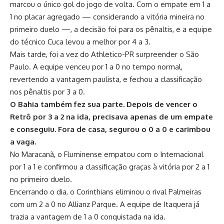
marcou o único gol do jogo de volta. Com o empate em 1 a
1 no placar agregado — considerando a vitória mineira no
primeiro duelo —, a decisão foi para os pênaltis, e a equipe
do técnico Cuca levou a melhor por 4 a 3.
Mais tarde, foi a vez do Athletico-PR surpreender o São
Paulo. A equipe venceu por 1 a 0 no tempo normal,
revertendo a vantagem paulista, e fechou a classificação
nos pênaltis por 3 a 0.
O Bahia também fez sua parte. Depois de vencer o
Retrô por 3 a 2 na ida, precisava apenas de um empate
e conseguiu. Fora de casa, segurou o 0 a 0 e carimbou
a vaga.
No Maracanã, o Fluminense empatou com o Internacional
por 1 a 1 e confirmou a classificação graças à vitória por 2 a 1
no primeiro duelo.
Encerrando o dia, o Corinthians eliminou o rival Palmeiras
com um 2 a 0 no Allianz Parque. A equipe de Itaquera já
trazia a vantagem de 1 a 0 conquistada na ida.