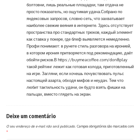
болтовни, лишь реальные площадки, там отдача не
просто показатель, но ощутимая удача.Собрано по
яндексовых запросов, словно сеть, что захватывает
наиболее свежие веяния в интернете. Здесь отсутствует
пространства про стандартных трюков, каждый элемент
как ставка у покере, где блеф выявляется немедленно.
Профи понимают: в рунете стиль разговора на иронией,
в котором ирония притворяется под рекомендацию, даёт
обойти рисков.В
https://buymeacoffee.com/don8play
такой рейтинг лежит как готовая колода, приготовленный
на игре. Загляни, если хочешь почувствовать пульс
настоящей азарта, обходя мифов и неудач. Тем что
любит тактильность удачи, он будто взять фишки на
пальцах, вместо глядеть на экран.
Deixe um comentário
O seu endereço de e-mail não será publicado.
Campos obrigatórios são marcados com
*