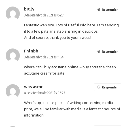
bit.ly
Responder
3 de setembro de 2021 às 04:51
Fantastic web site. Lots of useful info here. I am sending
it to a few pals ans also sharing in delicious.
And of course, thank you to your sweat!
Fhlnbb
Responder
3 de setembro de 2021 às 11:54
where can i buy accutane online –
buy accutane cheap
accutane cream for sale
was asmr
Responder
4 de setembro de 2021 às 06:25
What’s up, its nice piece of writing concerning media
print, we all be familiar with media is a fantastic source of
information.