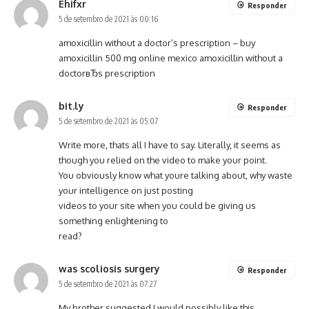
Ehifxr
Responder
5 de setembro de 2021 às 00:16
amoxicillin without a doctor’s prescription –
buy
amoxicillin 500 mg online mexico
amoxicillin without a
doctorвЂs prescription
bit.ly
Responder
5 de setembro de 2021 às 05:07
Write more, thats all I have to say. Literally, it seems as
though you relied on the video to make your point.
You obviously know what youre talking about, why waste
your intelligence on just posting
videos to your site when you could be giving us
something enlightening to
read?
was scoliosis surgery
Responder
5 de setembro de 2021 às 07:27
My brother suggested I would possibly like this