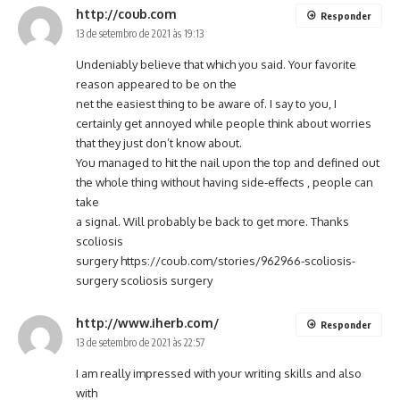
http://coub.com
Responder
13 de setembro de 2021 às 19:13
Undeniably believe that which you said. Your favorite
reason appeared to be on the
net the easiest thing to be aware of. I say to you, I
certainly get annoyed while people think about worries
that they just don’t know about.
You managed to hit the nail upon the top and defined out
the whole thing without having side-effects , people can
take
a signal. Will probably be back to get more. Thanks
scoliosis
surgery
https://coub.com/stories/962966-scoliosis-
surgery
scoliosis surgery
http://www.iherb.com/
Responder
13 de setembro de 2021 às 22:57
I am really impressed with your writing skills and also
with