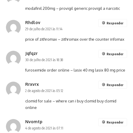
modafinil 200mg –
provigil generic
provigil a narcotic
Rhdlov
Responder
29 de julho de 2021 às 11:14
price of zithromax –
zithromax over the counter
infomax
Jqfqzr
Responder
30 de julho de 2021 às 18:38
furosemide order online –
lasix 40 mg
lasix 80 mg price
Rrxvrx
Responder
2 de agosto de 2021 às 05:12
clomid for sale –
where can i buy clomid
buy clomid
online
Nvomtp
Responder
4 de agosto de 2021 às 07:11