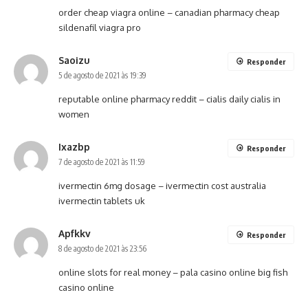
order cheap viagra online –
canadian pharmacy cheap
sildenafil
viagra pro
Saoizu
Responder
5 de agosto de 2021 às 19:39
reputable online pharmacy reddit –
cialis daily
cialis in
women
Ixazbp
Responder
7 de agosto de 2021 às 11:59
ivermectin 6mg dosage –
ivermectin cost australia
ivermectin tablets uk
Apfkkv
Responder
8 de agosto de 2021 às 23:56
online slots for real money –
pala casino online
big fish
casino online