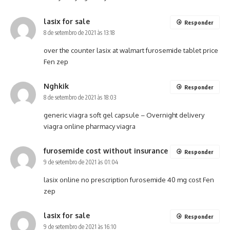
lasix for sale
Responder
8 de setembro de 2021 às 13:18
over the counter lasix at walmart
furosemide tablet price
Fen zep
Nghkik
Responder
8 de setembro de 2021 às 18:03
generic viagra soft gel capsule –
Overnight delivery
viagra
online pharmacy viagra
furosemide cost without insurance
Responder
9 de setembro de 2021 às 01:04
lasix online no prescription
furosemide 40 mg cost
Fen
zep
lasix for sale
Responder
9 de setembro de 2021 às 16:10