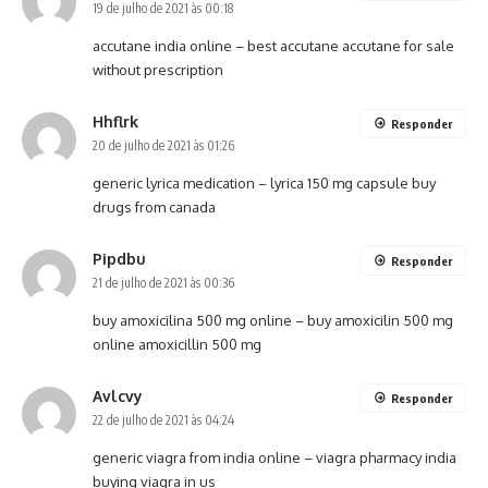
19 de julho de 2021 às 00:18
accutane india online –
best accutane
accutane for sale
without prescription
Hhflrk
Responder
20 de julho de 2021 às 01:26
generic lyrica medication –
lyrica 150 mg capsule
buy
drugs from canada
Pipdbu
Responder
21 de julho de 2021 às 00:36
buy amoxicilina 500 mg online –
buy amoxicilin 500 mg
online
amoxicillin 500 mg
Avlcvy
Responder
22 de julho de 2021 às 04:24
generic viagra from india online –
viagra pharmacy india
buying viagra in us