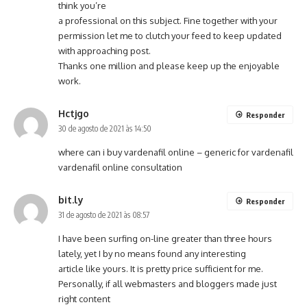
think you’re
a professional on this subject. Fine together with your
permission let me to clutch your feed to keep updated
with approaching post.
Thanks one million and please keep up the enjoyable
work.
Hctjgo
Responder
30 de agosto de 2021 às 14:50
where can i buy vardenafil online –
generic for vardenafil
vardenafil online consultation
bit.ly
Responder
31 de agosto de 2021 às 08:57
I have been surfing on-line greater than three hours
lately, yet I by no means found any interesting
article like yours. It is pretty price sufficient for me.
Personally, if all webmasters and bloggers made just
right content