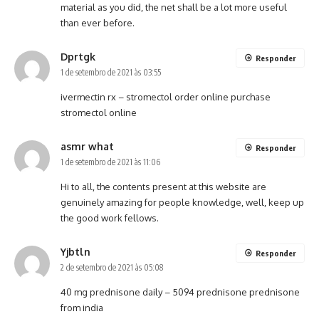
material as you did, the net shall be a lot more useful
than ever before.
Dprtgk
Responder
1 de setembro de 2021 às 03:55
ivermectin rx –
stromectol order online
purchase
stromectol online
asmr what
Responder
1 de setembro de 2021 às 11:06
Hi to all, the contents present at this website are
genuinely amazing for people knowledge, well, keep up
the good work fellows.
Yjbtln
Responder
2 de setembro de 2021 às 05:08
40 mg prednisone daily –
5094 prednisone
prednisone
from india