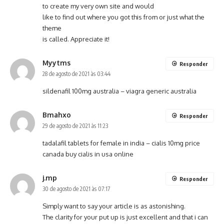
to create my very own site and would
like to find out where you got this from or just what the
theme
is called. Appreciate it!
Myytms
Responder
28 de agosto de 2021 às 03:44
sildenafil 100mg australia – viagra generic australia
Bmahxo
Responder
29 de agosto de 2021 às 11:23
tadalafil tablets for female in india –
cialis 10mg price
canada
buy cialis in usa online
j.mp
Responder
30 de agosto de 2021 às 07:17
Simply want to say your article is as astonishing.
The clarity for your put up is just excellent and that i can