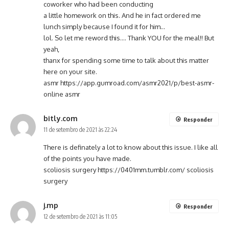
coworker who had been conducting
a little homework on this. And he in fact ordered me
lunch simply because I found it for him…
lol. So let me reword this…. Thank YOU for the meal!! But
yeah,
thanx for spending some time to talk about this matter
here on your site.
asmr
https://app.gumroad.com/asmr2021/p/best-asmr-
online
asmr
bitly.com
Responder
11 de setembro de 2021 às 22:24
There is definately a lot to know about this issue. I like all
of the points you have made.
scoliosis surgery
https://0401mm.tumblr.com/
scoliosis
surgery
j.mp
Responder
12 de setembro de 2021 às 11:05