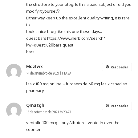
the structure to your blog. Is this a paid subject or did you
modify it yourself?
Either way keep up the excellent quality writing, it is rare
to
look a nice blog like this one these days..
quest bars
https://www.iherb.com/search?
kw=quest%20bars
quest
bars
Mqzfwx
Responder
14 de setembro de 2021 às 18:38
lasix 100 mg online –
furosemide 60 mg
lasix canadian
pharmacy
Qmazgh
Responder
15 de setembro de 2021 às 23:43
ventolin 100 mcg –
buy Albuterol
ventolin over the
counter