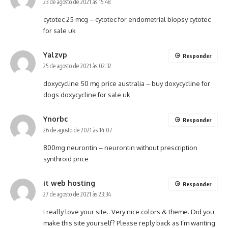
23 de agosto de 2021 às 15:48
cytotec 25 mcg –
cytotec for endometrial biopsy
cytotec
for sale uk
Yalzvp
Responder
25 de agosto de 2021 às 02:32
doxycycline 50 mg price australia –
buy doxycycline for
dogs
doxycycline for sale uk
Ynorbc
Responder
26 de agosto de 2021 às 14:07
800mg neurontin –
neurontin without prescription
synthroid price
it web hosting
Responder
27 de agosto de 2021 às 23:34
I really love your site.. Very nice colors & theme. Did you
make this site yourself? Please reply back as I’m wanting