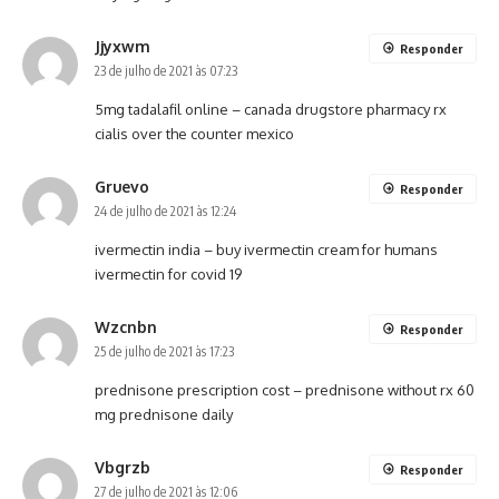
Jjyxwm
Responder
23 de julho de 2021 às 07:23
5mg tadalafil online –
canada drugstore pharmacy rx
cialis over the counter mexico
Gruevo
Responder
24 de julho de 2021 às 12:24
ivermectin india –
buy ivermectin cream for humans
ivermectin for covid 19
Wzcnbn
Responder
25 de julho de 2021 às 17:23
prednisone prescription cost –
prednisone without rx
60
mg prednisone daily
Vbgrzb
Responder
27 de julho de 2021 às 12:06