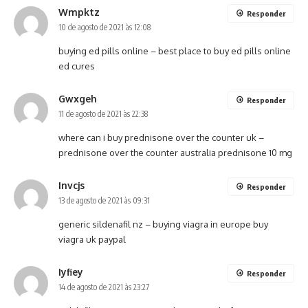
Wmpktz
Responder
10 de agosto de 2021 às 12:08
buying ed pills online –
best place to buy ed pills online
ed cures
Gwxgeh
Responder
11 de agosto de 2021 às 22:38
where can i buy prednisone over the counter uk –
prednisone over the counter australia
prednisone 10 mg
Invcjs
Responder
13 de agosto de 2021 às 09:31
generic sildenafil nz –
buying viagra in europe
buy
viagra uk paypal
Iyfiey
Responder
14 de agosto de 2021 às 23:27