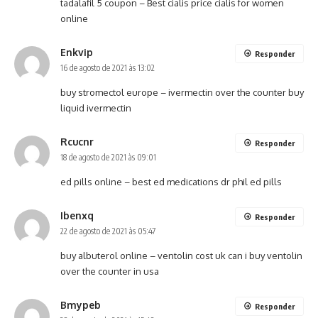
tadalafil 5 coupon –
Best cialis price
cialis for women
online
Enkvip
Responder
16 de agosto de 2021 às 13:02
buy stromectol europe –
ivermectin over the counter
buy
liquid ivermectin
Rcucnr
Responder
18 de agosto de 2021 às 09:01
ed pills online –
best ed medications
dr phil ed pills
Ibenxq
Responder
22 de agosto de 2021 às 05:47
buy albuterol online –
ventolin cost uk
can i buy ventolin
over the counter in usa
Bmypeb
Responder