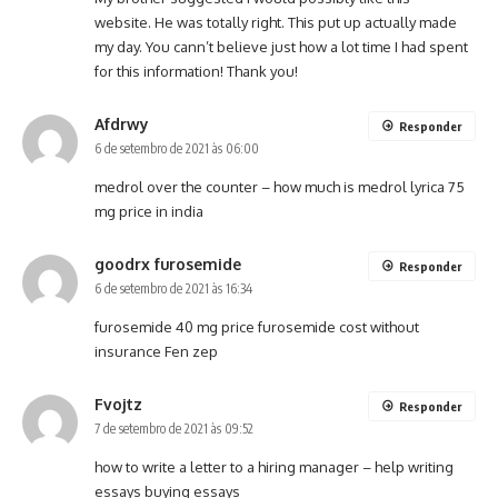
website. He was totally right. This put up actually made
my day. You cann’t believe just how a lot time I had spent
for this information! Thank you!
Afdrwy
Responder
6 de setembro de 2021 às 06:00
medrol over the counter –
how much is medrol
lyrica 75
mg price in india
goodrx furosemide
Responder
6 de setembro de 2021 às 16:34
furosemide 40 mg price
furosemide cost without
insurance
Fen zep
Fvojtz
Responder
7 de setembro de 2021 às 09:52
how to write a letter to a hiring manager –
help writing
essays
buying essays