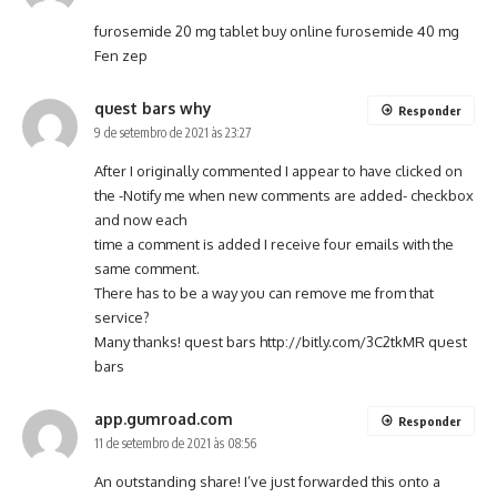
furosemide 20 mg tablet buy online
furosemide 40 mg
Fen zep
quest bars why
Responder
9 de setembro de 2021 às 23:27
After I originally commented I appear to have clicked on
the -Notify me when new comments are added- checkbox
and now each
time a comment is added I receive four emails with the
same comment.
There has to be a way you can remove me from that
service?
Many thanks! quest bars
http://bitly.com/3C2tkMR
quest
bars
app.gumroad.com
Responder
11 de setembro de 2021 às 08:56
An outstanding share! I’ve just forwarded this onto a