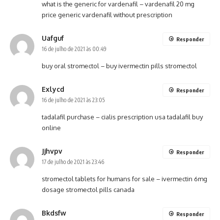
what is the generic for vardenafil –
vardenafil 20 mg
price
generic vardenafil without prescription
Uafguf
Responder
16 de julho de 2021 às 00:49
buy oral stromectol –
buy ivermectin pills
stromectol
Exlycd
Responder
16 de julho de 2021 às 23:05
tadalafil purchase –
cialis prescription usa
tadalafil buy
online
Jjhvpv
Responder
17 de julho de 2021 às 23:46
stromectol tablets for humans for sale –
ivermectin 6mg
dosage
stromectol pills canada
Bkdsfw
Responder