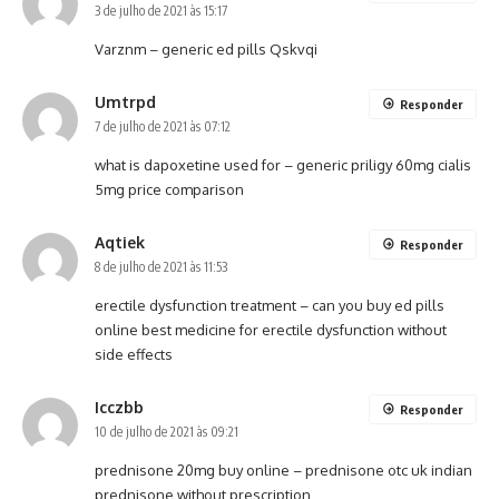
3 de julho de 2021 às 15:17
Varznm –
generic ed pills
Qskvqi
Umtrpd
Responder
7 de julho de 2021 às 07:12
what is dapoxetine used for –
generic priligy 60mg
cialis
5mg price comparison
Aqtiek
Responder
8 de julho de 2021 às 11:53
erectile dysfunction treatment –
can you buy ed pills
online
best medicine for erectile dysfunction without
side effects
Icczbb
Responder
10 de julho de 2021 às 09:21
prednisone 20mg buy online –
prednisone otc uk
indian
prednisone without prescription