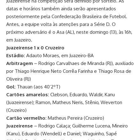
Juazeirense na competição será definido por sorteio. As
datas e horários também ainda serão apresentados
posteriormente pela Confederação Brasileira de Futebol.
Antes, a equipe volta às atenções para a Série D. O
próximo adversário é o Asa (AL), neste domingo (13), às 16h,
em Juazeiro.
Juazeirense 1 x 0 Cruzeiro
Estádio:
Adauto Moraes, em Juazeiro-BA
Arbitragem
– Rodrigo Carvalhaes de Miranda (RJ), auxiliado
por Thiago Henrique Neto Corrêa Farinha e Thiago Rosa de
Oliveira (RJ)
Gol:
Thauan (aos 40’2ºT)
Cartões amarelos:
Clebson, Eduardo, Waldir, Kanu
(Juazeirense); Ramon, Matheus Neris, Stênio, Weverton
(Cruzeiro)
Cartão vermelho:
Matheus Pereira (Cruzeiro)
Juazeirense
– Rodrigo Calaça; Guilherme Lucena, Mineiro
(Kanu), Eduardo (Wendell) e Daniel; Waguinho, Sapé