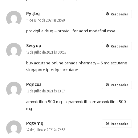
Pyljbg
Responder
11 de julho de 2021 às 21:40
provigil a drug –
provigil for adhd
modafinil moa
Svcyop
Responder
13 de julho de 2021 às 00:55
buy accutane online canada pharmacy –
5 mg accutane
singapore
ipledge accutane
Pqncua
Responder
13 de julho de 2021 às 23:37
amoxicilina 500 mg –
gnamoxicill.com
amoxicilina 500
mg
Pqtvmq
Responder
14 de julho de 2021 às 22:55