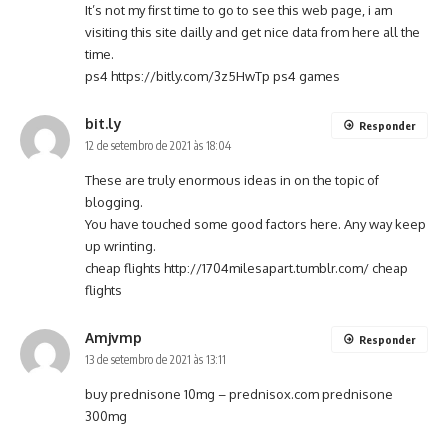
It’s not my first time to go to see this web page, i am
visiting this site dailly and get nice data from here all the
time.
ps4
https://bitly.com/3z5HwTp
ps4 games
bit.ly
Responder
12 de setembro de 2021 às 18:04
These are truly enormous ideas in on the topic of
blogging.
You have touched some good factors here. Any way keep
up wrinting.
cheap flights
http://1704milesapart.tumblr.com/
cheap
flights
Amjvmp
Responder
13 de setembro de 2021 às 13:11
buy prednisone 10mg –
prednisox.com
prednisone
300mg