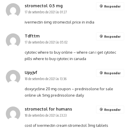
stromectol 0.5 mg
Responder
17 de setembro de 2021 às 01:27
ivermectin 6mg
stromectol price in india
Tdfttm
Responder
17 de setembro de 2021 às 05:02
cytotec where to buy online –
where can i get cytotec
pills
where to buy cytotec in canada
Upyjvf
Responder
18 de setembro de 2021 às 13:36
doxycycline 20 mg coupon –
prednisolone for sale
online uk
5mg prednisolone daily
stromectol for humans
Responder
18 de setembro de 2021 às 23:23
cost of ivermectin cream
stromectol 3mg tablets