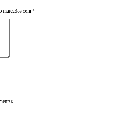
ão marcados com
*
mentar.