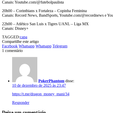
Canais: Youtube.com/@futebolpaulista
20h00 – Corinthians x Fortaleza – Copinha Feminina
Canais: Record News, BandSports, Youtube.com/@recordnews e You
22h00 – Atlético San Luis x Tigres UANL – Liga MX
Canais: Disney+
TAGGED:
capa
Compartilhe este artigo
Facebook
Whatsapp
Whatsapp
Telegram
1 comentário
PokerPhantom
disse:
10 de dezembro de 2025 às 23:47
https://t.me/dragon_money_mani/34
Responder
Deixe um comentário