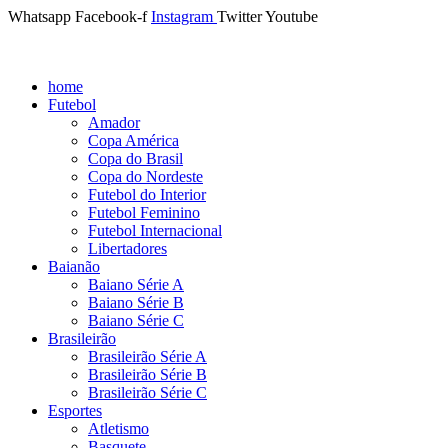
Whatsapp
Facebook-f
Instagram
Twitter
Youtube
home
Futebol
Amador
Copa América
Copa do Brasil
Copa do Nordeste
Futebol do Interior
Futebol Feminino
Futebol Internacional
Libertadores
Baianão
Baiano Série A
Baiano Série B
Baiano Série C
Brasileirão
Brasileirão Série A
Brasileirão Série B
Brasileirão Série C
Esportes
Atletismo
Basquete