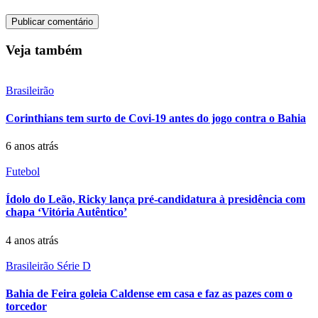
Veja também
Brasileirão
Corinthians tem surto de Covi-19 antes do jogo contra o Bahia
6 anos atrás
Futebol
Ídolo do Leão, Ricky lança pré-candidatura à presidência com
chapa ‘Vitória Autêntico’
4 anos atrás
Brasileirão Série D
Bahia de Feira goleia Caldense em casa e faz as pazes com o
torcedor