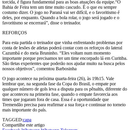
torcida, é figura fundamental para as boas atuações da equipe.“O
Bahia de Feira tem um time muito cascudo. É o que eu sempre
costumo dizer. O jogo no Paraná vai ser difícil, e o favoritismo é
deles, por enquanto. Quando a bola rolar, o jogo será jogado e o
favoritismo se encerrará”, disse o treinador.
REFORÇOS
Para esta partida o treinador que vinha enfrentando problemas por
conta de lesões de atletas poderá contar com os reforços do lateral
Cazumbá e do meia Bruninho. “Eles voltam num momento
importante porque precisamos ter um time encorpado lá em Curitiba.
São tletas experientes que poderão nos ajudar muito na busca pelos
nossos objetivos”, comentou Barbosinha
O jogo acontece na próxima quarta-feira (26), às 19h15. Vale
lembrar que, na segunda fase da Copa do Brasil, o empate por
qualquer número de gols leva a disputa para os pênaltis, diferente do
que aconteceu na primeira fase, quando o empate favorecia aos
times que jogaram fora de casa. Essa é a oportunidade que
Tremendão precisa para reafirmar a sua força e continuar no torneio
mais importante do país.
TAGGED:
capa
Compartilhe este artigo